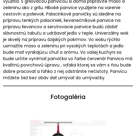
využitia. S grilovacou panvicou si doma pripravíte mäso a
zeleninu ako z grilu. Hlboké panvice využijete na varenie
cestovín a polievok. Palacinkové panvičky sú ideálne na
prípravu tenkých palaciniek, lievanečníkové panvice na
prípravu lievancov a servírovacie panvice budú zdobiť
slávnostnú tabuľu a udržiavať jedlo v teple. Univerzálny wok
je skvelý na prípravu ázijských pokrmov. Vo woku rýchlo
usmažíte mäso a zeleninu pri vysokých teplotách a jedlo
bude mať vynikajúcu chuť a arómu. Vo vašej kuchyni sa
bude určite vynímať panvička vo farbe červená! Panvica má
kvalitnú povrchovú úpravu , vďaka ktorej sa vám s ňou bude
dobre pracovať a ľahko z nej odstránite nečistoty. Panvicu
môžete tiež bez obáv dať umývať do umývačky.
Fotogaléria