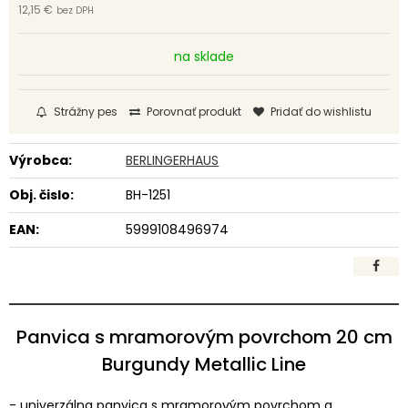
12,15 €
bez DPH
na sklade
Strážny pes
Porovnať produkt
Pridať do wishlistu
Výrobca:
BERLINGERHAUS
Obj. čislo:
BH-1251
EAN:
5999108496974
Panvica s mramorovým povrchom 20 cm
Burgundy Metallic Line
- univerzálna panvica s mramorovým povrchom a