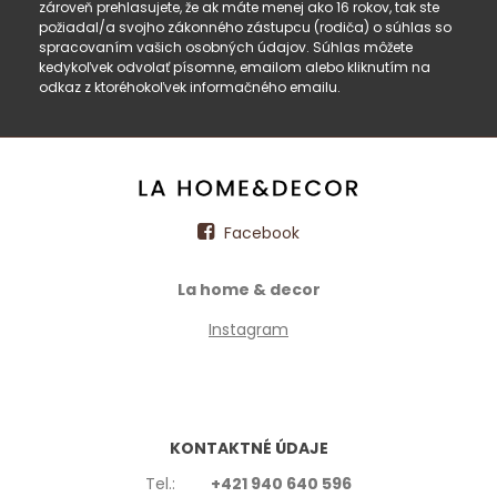
zároveň prehlasujete, že ak máte menej ako 16 rokov, tak ste
požiadal/a svojho zákonného zástupcu (rodiča) o súhlas so
spracovaním vašich osobných údajov. Súhlas môžete
kedykoľvek odvolať písomne, emailom alebo kliknutím na
odkaz z ktoréhokoľvek informačného emailu.
Facebook
La home & decor
Instagram
KONTAKTNÉ ÚDAJE
Tel.:
+421 940 640 596