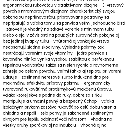
ergonomickou rukoväťou v atraktívnom dizajne - 3-vrstvový
povrch s mramorovým dizajnom charakteristický svojou
dokonalou nepriľnavosťou, pripravované potraviny sa
nepripaľujú a vďaka tomu sa panvica veľmi jednoducho čistí
- zároveň je vhodný na zdravé varenie s minimom tuku
alebo oleja, v závislosti na použitých surovinách pokojne aj
bez jedinej kvapky tuku - vnútorná aj vonkajšia vrstva
neobsahujú žiadne škodliviny, výsledné pokrmy tak
nestrácajú varením svoje vitamíny - jadro panvice z
kovaného hliníka vyniká vysokou stabilitou a perfektnou
tepelnou vodivosťou, takže sa nielen rýchlo a rovnomerne
zahreje po celom povrchu, veľmi ľahko aj teplotu pri varení
udržuje - zosilnené nerezové Turbo indukčné dno pre
maximálnu efektivitu prípravy pokrmu - ergonomicky
tvarovaná rukoväť má protišmykovú mäkčenú úpravu,
vďaka ktorej skvele padne do ruky, dobre sa s ňou
manipuluje a umožní pevný a bezpečný úchop - vďaka
izolačným prvkom zostáva rukoväť po celú dobu varenia
chladná a nepáli - telo panvy je zakončené zosilneným
okrajom pre lepšiu odolnosť voči nárazom - vhodná na
všetky druhy sporákov aj na indukciu - vhodná aj na