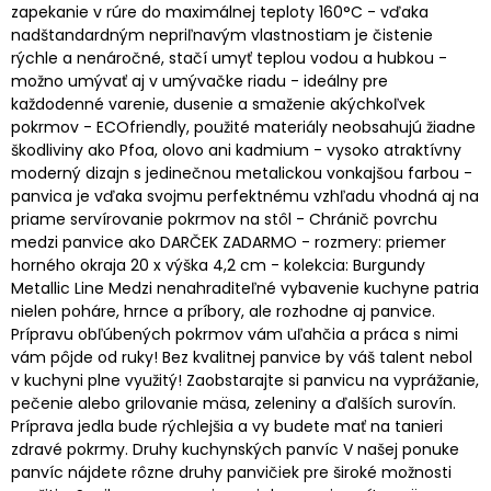
zapekanie v rúre do maximálnej teploty 160°C - vďaka
nadštandardným nepriľnavým vlastnostiam je čistenie
rýchle a nenáročné, stačí umyť teplou vodou a hubkou -
možno umývať aj v umývačke riadu - ideálny pre
každodenné varenie, dusenie a smaženie akýchkoľvek
pokrmov - ECOfriendly, použité materiály neobsahujú žiadne
škodliviny ako Pfoa, olovo ani kadmium - vysoko atraktívny
moderný dizajn s jedinečnou metalickou vonkajšou farbou -
panvica je vďaka svojmu perfektnému vzhľadu vhodná aj na
priame servírovanie pokrmov na stôl - Chránič povrchu
medzi panvice ako DARČEK ZADARMO - rozmery: priemer
horného okraja 20 x výška 4,2 cm - kolekcia: Burgundy
Metallic Line Medzi nenahraditeľné vybavenie kuchyne patria
nielen poháre, hrnce a príbory, ale rozhodne aj panvice.
Prípravu obľúbených pokrmov vám uľahčia a práca s nimi
vám pôjde od ruky! Bez kvalitnej panvice by váš talent nebol
v kuchyni plne využitý! Zaobstarajte si panvicu na vyprážanie,
pečenie alebo grilovanie mäsa, zeleniny a ďalších surovín.
Príprava jedla bude rýchlejšia a vy budete mať na tanieri
zdravé pokrmy. Druhy kuchynských panvíc V našej ponuke
panvíc nájdete rôzne druhy panvičiek pre široké možnosti