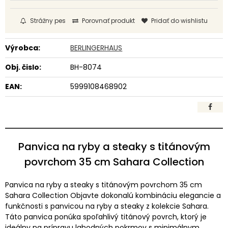
Strážny pes
Porovnať produkt
Pridať do wishlistu
Výrobca:
BERLINGERHAUS
Obj. čislo:
BH-8074
EAN:
5999108468902
Panvica na ryby a steaky s titánovým
povrchom 35 cm Sahara Collection
Panvica na ryby a steaky s titánovým povrchom 35 cm
Sahara Collection Objavte dokonalú kombináciu elegancie a
funkčnosti s panvicou na ryby a steaky z kolekcie Sahara.
Táto panvica ponúka spoľahlivý titánový povrch, ktorý je
ideálny na prípravu lahodných pokrmov s minimálnym