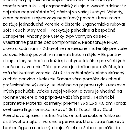
množstvom tuku. Jej ergonomický dizajn a vysoká odolnosť z
nej robia nepostrádateľný nástroj vo vašej kuchyni. Výhody,
ktoré oceníte Trojvrstvový nepriľnavý povrch TitaniumPro -
zaisťuje jednoduché varenie a čistenie. Ergonomická rukoväť
Soft Touch Stay Cool - Poskytuje pohodlné a bezpečné
uchopenie. Vhodný pre všetky typy varných dosiek -
Všestranné použitie bez kompromisov. Neobsahuje PFOA,
olovo a kadmium - Zdravotne nezávadné materiály pre vaše
zdravie. Matný povrch v minimalistickom štýle - Elegantný
dizajn, ktorý sa hodí do každej kuchyne. Ideálne pre všetkých
nadšencov varenia Táto panvica je ideálna pre každého, kto
má rád kvalitné varenie. Či už ste začiatočník alebo skúsený
kuchár, panvica z kolekcie Sahara vám pomôže dosiahnuť
profesionálne výsledky. Je ideálna na prípravu rýb, steakov a
iných pochúťok. Vďaka svojej veľkosti a tvaru je vhodná na
rodinné večere a na prípravu väčších porcií. Technické
parametre Materiál Rozmery: priemer 35 x 25 x 4,5 cm Farba:
svetlosivá Ergonomická rukoväť: Soft Touch Stay Cool
Povrchová úprava: matná Na báze turboindukcie Ľahko sa
čistí Vychutnajte si varenie s panvicou, ktorá spája špičkovú
technológiu a moderný dizajn. Kolekcia Sahara prináša do