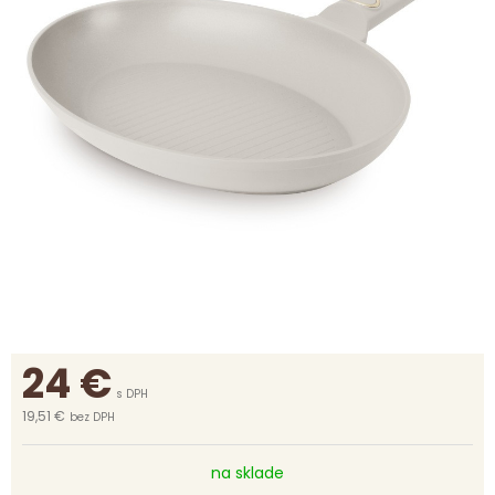
24
€
s DPH
19,51 €
bez DPH
na sklade