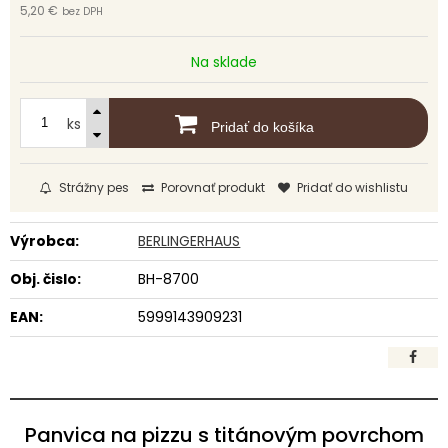
5,20 €
bez DPH
Na sklade
ks
Pridať do košíka
Strážny pes
Porovnať produkt
Pridať do wishlistu
Výrobca:
BERLINGERHAUS
Obj. čislo:
BH-8700
EAN:
5999143909231
Panvica na pizzu s titánovým povrchom