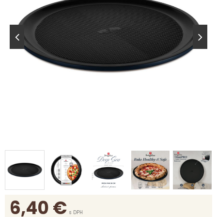
6,40
€
s DPH