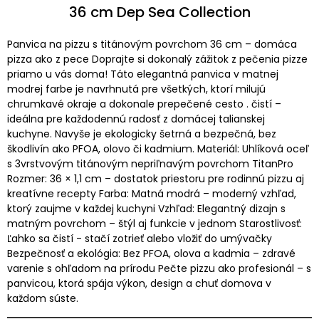
36 cm Dep Sea Collection
Panvica na pizzu s titánovým povrchom 36 cm – domáca
pizza ako z pece Doprajte si dokonalý zážitok z pečenia pizze
priamo u vás doma! Táto elegantná panvica v matnej
modrej farbe je navrhnutá pre všetkých, ktorí milujú
chrumkavé okraje a dokonale prepečené cesto . čistí –
ideálna pre každodennú radosť z domácej talianskej
kuchyne. Navyše je ekologicky šetrná a bezpečná, bez
škodlivín ako PFOA, olovo či kadmium. Materiál: Uhlíková oceľ
s 3vrstvovým titánovým nepriľnavým povrchom TitanPro
Rozmer: 36 × 1,1 cm – dostatok priestoru pre rodinnú pizzu aj
kreatívne recepty Farba: Matná modrá – moderný vzhľad,
ktorý zaujme v každej kuchyni Vzhľad: Elegantný dizajn s
matným povrchom – štýl aj funkcie v jednom Starostlivosť:
Ľahko sa čistí - stačí zotrieť alebo vložiť do umývačky
Bezpečnosť a ekológia: Bez PFOA, olova a kadmia – zdravé
varenie s ohľadom na prírodu Pečte pizzu ako profesionál – s
panvicou, ktorá spája výkon, design a chuť domova v
každom súste.