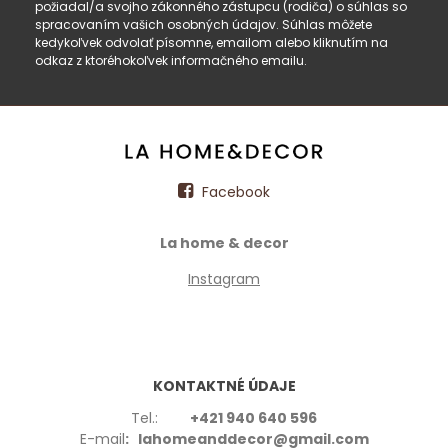
požiadal/a svojho zákonného zástupcu (rodiča) o súhlas so
spracovaním vašich osobných údajov. Súhlas môžete
kedykoľvek odvolať písomne, emailom alebo kliknutím na
odkaz z ktoréhokoľvek informačného emailu.
Facebook
La home & decor
Instagram
KONTAKTNÉ ÚDAJE
Tel.:
+421 940 640 596
E-mail
: lahomeanddecor@gmail.com