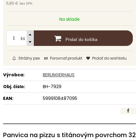
5,85 €
bez DPH
Na sklade
ks
Pridať do košíka
Strážny pes
Porovnať produkt
Pridať do wishlistu
Výrobca:
BERLINGERHAUS
Obj. čislo:
BH-7929
EAN:
5999108487095
Panvica na pizzu s titánovým povrchom 32