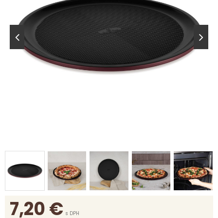
7,20
€
s DPH