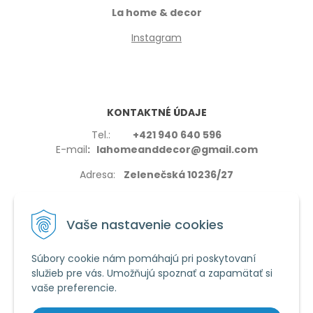
La home & decor
Instagram
KONTAKTNÉ ÚDAJE
Tel.:
+421 940 640 596
E-mail
: lahomeanddecor@gmail.com
Adresa:
Zelenečská 10236/27
91702,Trnava
Vaše nastavenie cookies
Súbory cookie nám pomáhajú pri poskytovaní
služieb pre vás. Umožňujú spoznať a zapamätať si
VŠETKO O NÁKUPE
vaše preferencie.
Reklamačné podmienky
Používanie cookies