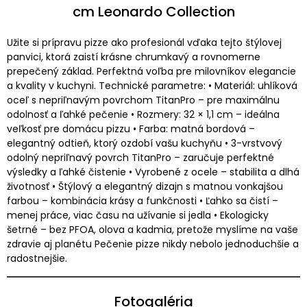
cm Leonardo Collection
Užite si prípravu pizze ako profesionál vďaka tejto štýlovej
panvici, ktorá zaistí krásne chrumkavý a rovnomerne
prepečený základ. Perfektná voľba pre milovníkov elegancie
a kvality v kuchyni. Technické parametre: • Materiál: uhlíková
oceľ s nepriľnavým povrchom TitanPro – pre maximálnu
odolnosť a ľahké pečenie • Rozmery: 32 × 1,1 cm – ideálna
veľkosť pre domácu pizzu • Farba: matná bordová –
elegantný odtieň, ktorý ozdobí vašu kuchyňu • 3-vrstvový
odolný nepriľnavý povrch TitanPro – zaručuje perfektné
výsledky a ľahké čistenie • Vyrobené z ocele – stabilita a dlhá
životnosť • Štýlový a elegantný dizajn s matnou vonkajšou
farbou – kombinácia krásy a funkčnosti • Ľahko sa čistí –
menej práce, viac času na užívanie si jedla • Ekologicky
šetrné – bez PFOA, olova a kadmia, pretože myslíme na vaše
zdravie aj planétu Pečenie pizze nikdy nebolo jednoduchšie a
radostnejšie.
Fotogaléria