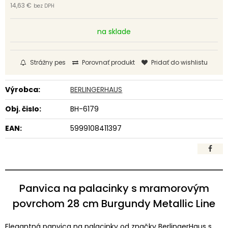
14,63 €
bez DPH
na sklade
Strážny pes
Porovnať produkt
Pridať do wishlistu
Výrobca:
BERLINGERHAUS
Obj. čislo:
BH-6179
EAN:
5999108411397
Panvica na palacinky s mramorovým
povrchom 28 cm Burgundy Metallic Line
Elegantná panvica na palacinky od značky BerlingerHaus s