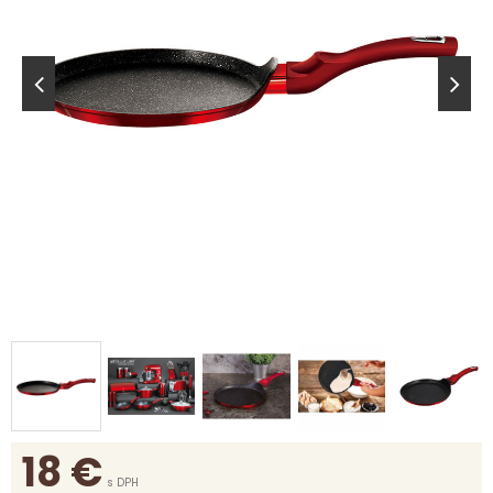
18
€
s DPH