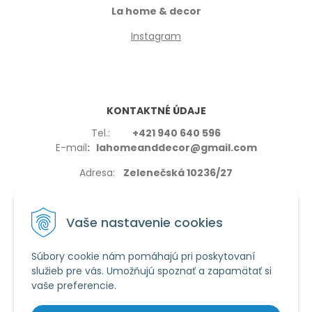
La home & decor
Instagram
KONTAKTNÉ ÚDAJE
Tel.:
+421 940 640 596
E-mail
: lahomeanddecor@gmail.com
Adresa:
Zelenečská 10236/27
91702,Trnava
Vaše nastavenie cookies
Súbory cookie nám pomáhajú pri poskytovaní
služieb pre vás. Umožňujú spoznať a zapamätať si
VŠETKO O NÁKUPE
vaše preferencie.
Reklamačné podmienky
Používanie cookies