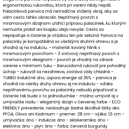
ergonomickou rukoväťou, ktorá pri varení nikdy nepáli.
Palacinková panvica má netradične znížený okraj, aby sa
vám cesto ľahko obracalo. Nepriľnavý povrch s
mramorovým dizajnom uľahčí prípravu palaciniek, ku ktorým
nemusíte pridať ani kvapku oleja navyše. Cesto sa
nepripaľuje a čistenie je otázkou len pár sekúnd. Panvica na
palacinky je kompatibilná so všetkými druhmi ohrevu a je
vhodná aj na indukciu. - materiál: kovaný hliník s
mramorovým povrchom - 3 vrstvový nepriľnavý povrch s
mramorovým designom - povrch je vhodný na zdravé
varenie s minimom tuku - žiaruvzdorná rukoväť pre pohodlný
úchop - rukoväť sa nezahrieva, zostáva vždy chladná -
TURBO indukčné dno, úspora energie až 35% - panvica je
vhodná na všetky druhy ohrevu aj na indukciu - vďaka
nepriľnavému povrchu sa palacinky nebudú pripaľovať a
čistenie tak bude o to jednoduchšie - možno umývať aj v
umývačke riadu - elegantný dizajn v červenej farbe - ECO
FRIENDLY prevedenie, neobsahuje žiadne škodlivé látky ako
PFOA, Olovo ani Kadmium - priemer: 28 cm - výška: 1,5 cm -
umývačka: áno - indukcia: áno - sklokeramika: áno -
elektrina: áno - plyn: áno - farba: červená burgundy