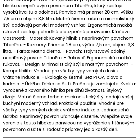
hliníka s nepriľnavým povrchom TitanPro, ktorý zaisťuje
vysokú kvalitu a odolnosť. Panvica má priemer 28 cm, výšku
7,5 cm a objem 3,8 litra. Matná čierna farba a minimalistický
štýl dodávajú panvici moderný vzhľad. Ergonomická mäkká
rukoväť zaisťuje pohodlné a bezpečné používanie. Kľúčové
vlastnosti: - Materiál: Kovaný hliník s nepriľnavým povrchom
TitanPro. - Rozmery: Priemer 28 cm, výška 7,5 cm, objem 3,8
litra. - Farba: Matná čierna. - Povrch: Trojvrstvový odolný
nepriľnavý povrch TitanPro. - Rukoväť: Ergonomická mäkká
rukoväť. - Design: Minimalistický štýl s matným povrchom. -
Kompatibilita: Vhodné pre všetky typy varných dosiek
vrátane indukcie. - Ekologicky šetrné: Bez PFOA, olova a
kadmia. - Údržba: Ľahko sa čistí. Prečo si ju zamilujete: Kvalita:
Vyrobené z kovaného hliníka pre dlhú životnosť. Štýlový
dizajn: Matná čierna farba a minimalistický štýl dodajú vašej
kuchyni moderný vzhľad. Praktické použitie: Vhodné pre
všetky typy varných dosiek vrátane indukcie. Jednoduchá
údržba: Nepriľnavý povrch uľahčuje čistenie. Vylepšite svoje
varenie s touto hlbokou panvicou na vyprážanie s titánovým
povrchom a užite si radosť z prípravy jedla každý deň.