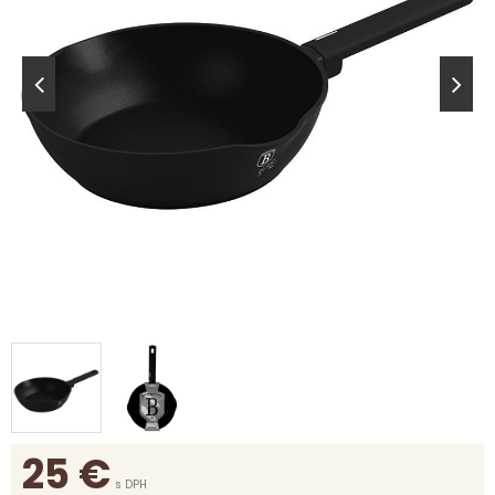
25
€
s DPH