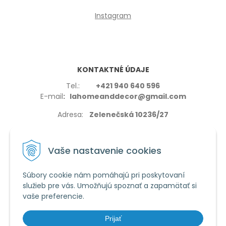
Instagram
KONTAKTNÉ ÚDAJE
Tel.:
+421 940 640 596
E-mail
: lahomeanddecor@gmail.com
Adresa:
Zelenečská 10236/27
91702,Trnava
Vaše nastavenie cookies
Súbory cookie nám pomáhajú pri poskytovaní
služieb pre vás. Umožňujú spoznať a zapamätať si
VŠETKO O NÁKUPE
vaše preferencie.
Reklamačné podmienky
Používanie cookies
Prijať
Obchodné podmienky