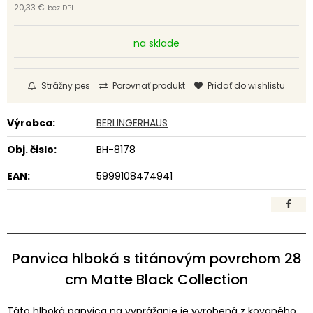
20,33 €
bez DPH
na sklade
Strážny pes
Porovnať produkt
Pridať do wishlistu
Výrobca:
BERLINGERHAUS
Obj. čislo:
BH-8178
EAN:
5999108474941
Panvica hlboká s titánovým povrchom 28
cm Matte Black Collection
Táto hlboká panvica na vyprážanie je vyrobená z kovaného