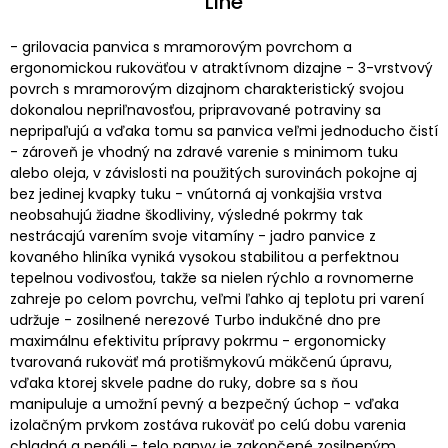
Line
- grilovacia panvica s mramorovým povrchom a
ergonomickou rukoväťou v atraktívnom dizajne - 3-vrstvový
povrch s mramorovým dizajnom charakteristický svojou
dokonalou nepriľnavosťou, pripravované potraviny sa
nepripaľujú a vďaka tomu sa panvica veľmi jednoducho čistí
- zároveň je vhodný na zdravé varenie s minimom tuku
alebo oleja, v závislosti na použitých surovinách pokojne aj
bez jedinej kvapky tuku - vnútorná aj vonkajšia vrstva
neobsahujú žiadne škodliviny, výsledné pokrmy tak
nestrácajú varením svoje vitamíny - jadro panvice z
kovaného hliníka vyniká vysokou stabilitou a perfektnou
tepelnou vodivosťou, takže sa nielen rýchlo a rovnomerne
zahreje po celom povrchu, veľmi ľahko aj teplotu pri varení
udržuje - zosilnené nerezové Turbo indukčné dno pre
maximálnu efektivitu prípravy pokrmu - ergonomicky
tvarovaná rukoväť má protišmykovú mäkčenú úpravu,
vďaka ktorej skvele padne do ruky, dobre sa s ňou
manipuluje a umožní pevný a bezpečný úchop - vďaka
izolačným prvkom zostáva rukoväť po celú dobu varenia
chladná a nepáli - telo panvy je zakončené zosilneným