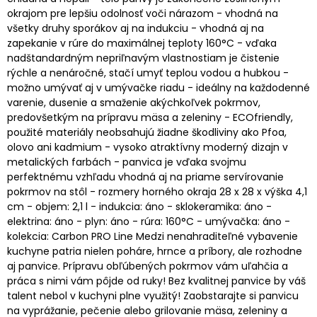
okrajom pre lepšiu odolnosť voči nárazom - vhodná na
všetky druhy sporákov aj na indukciu - vhodná aj na
zapekanie v rúre do maximálnej teploty 160°C - vďaka
nadštandardným nepriľnavým vlastnostiam je čistenie
rýchle a nenáročné, stačí umyť teplou vodou a hubkou -
možno umývať aj v umývačke riadu - ideálny na každodenné
varenie, dusenie a smaženie akýchkoľvek pokrmov,
predovšetkým na prípravu mäsa a zeleniny - ECOfriendly,
použité materiály neobsahujú žiadne škodliviny ako Pfoa,
olovo ani kadmium - vysoko atraktívny moderný dizajn v
metalických farbách - panvica je vďaka svojmu
perfektnému vzhľadu vhodná aj na priame servírovanie
pokrmov na stôl - rozmery horného okraja 28 x 28 x výška 4,1
cm - objem: 2,1 l - indukcia: áno - sklokeramika: áno -
elektrina: áno - plyn: áno - rúra: 160°C - umývačka: áno -
kolekcia: Carbon PRO Line Medzi nenahraditeľné vybavenie
kuchyne patria nielen poháre, hrnce a príbory, ale rozhodne
aj panvice. Prípravu obľúbených pokrmov vám uľahčia a
práca s nimi vám pôjde od ruky! Bez kvalitnej panvice by váš
talent nebol v kuchyni plne využitý! Zaobstarajte si panvicu
na vyprážanie, pečenie alebo grilovanie mäsa, zeleniny a