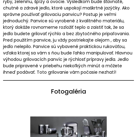
ryby, zeleninu, špízy a ovocie. Výsledkom bude šťavnaté,
chutné a zdravé jedlo, ktoré uspokojí maškrtné jazýčky. Ako
správne používať grilovaciu panvicu? Postup je veľmi
jednoduchý. Panvice sú vyrobené z kvalitného materiálu,
ktorý dokáže rovnomerne rozložiť teplo a zaistiť tak, že sa
jedlo budete grilovať rýchlo a bez zbytočného pripaľovania.
Pred použitím panvice, ju vždy postriekajte olejom , aby sa
jedlo nelepilo. Panvice sú vybavené praktickou rukoväťou,
vďaka ktorej sa vám s ňou bude ľahko manipulovať. Hlavnou
výhodou grilovacích panvíc je rýchlosť prípravy jedla. Jedlo
bude pripravené v priebehu niekoľkých minút a môžete
ihneď podávať. Toto grilovanie vám počasie nezhatí!
Fotogaléria