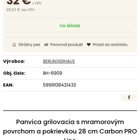
32
€
s DPH
26,02 €
bez DPH
na sklade
Strážny pes
Porovnať produkt
Pridať do wishlistu
Výrobca:
BERLINGERHAUS
Obj. čislo:
BH-6909
EAN:
5999108421433
Panvica grilovacia s mramorovým
povrchom a pokrievkou 28 cm Carbon PRO