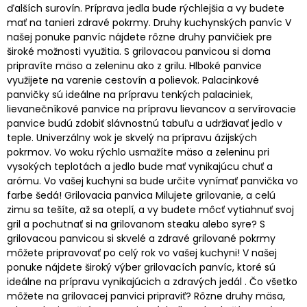
ďalších surovín. Príprava jedla bude rýchlejšia a vy budete
mať na tanieri zdravé pokrmy. Druhy kuchynských panvíc V
našej ponuke panvíc nájdete rôzne druhy panvičiek pre
široké možnosti využitia. S grilovacou panvicou si doma
pripravíte mäso a zeleninu ako z grilu. Hlboké panvice
využijete na varenie cestovín a polievok. Palacinkové
panvičky sú ideálne na prípravu tenkých palaciniek,
lievanečníkové panvice na prípravu lievancov a servírovacie
panvice budú zdobiť slávnostnú tabuľu a udržiavať jedlo v
teple. Univerzálny wok je skvelý na prípravu ázijských
pokrmov. Vo woku rýchlo usmažíte mäso a zeleninu pri
vysokých teplotách a jedlo bude mať vynikajúcu chuť a
arómu. Vo vašej kuchyni sa bude určite vynímať panvička vo
farbe šedá! Grilovacia panvica Milujete grilovanie, a celú
zimu sa tešíte, až sa oteplí, a vy budete môcť vytiahnuť svoj
gril a pochutnať si na grilovanom steaku alebo syre? S
grilovacou panvicou si skvelé a zdravé grilované pokrmy
môžete pripravovať po celý rok vo vašej kuchyni! V našej
ponuke nájdete široký výber grilovacích panvíc, ktoré sú
ideálne na prípravu vynikajúcich a zdravých jedál . Čo všetko
môžete na grilovacej panvici pripraviť? Rôzne druhy mäsa,