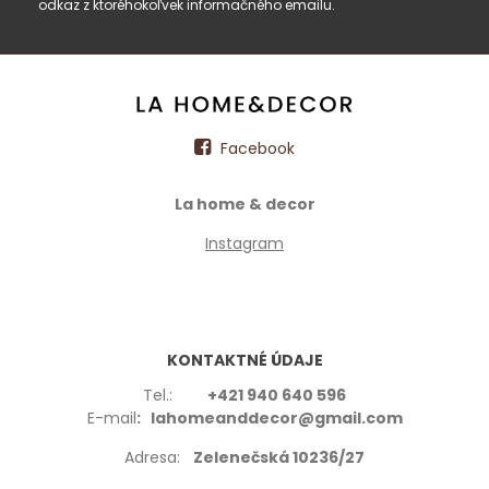
odkaz z ktoréhokoľvek informačného emailu.
Facebook
La home & decor
Instagram
KONTAKTNÉ ÚDAJE
Tel.:
+421 940 640 596
E-mail
: lahomeanddecor@gmail.com
Adresa:
Zelenečská 10236/27