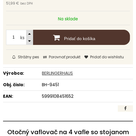
51,99 €
bez DPH
Na sklade
ks
Pridať do košíka
Strážny pes
Porovnať produkt
Pridať do wishlistu
Výrobca:
BERLINGERHAUS
Obj. čislo:
BH-9451
EAN:
5999108451652
Otočný vaflovač na 4 vafle so stojanom