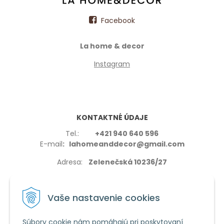
Facebook
La home & decor
Instagram
KONTAKTNÉ ÚDAJE
Tel.:
+421 940 640 596
E-mail
: lahomeanddecor@gmail.com
Adresa:
Zelenečská 10236/27
91702,Trnava
Vaše nastavenie cookies
Súbory cookie nám pomáhajú pri poskytovaní