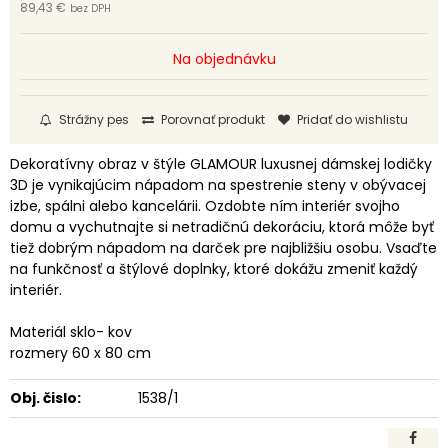
89,43 €
bez DPH
Na objednávku
Strážny pes
Porovnať produkt
Pridať do wishlistu
Dekoratívny obraz v štýle GLAMOUR luxusnej dámskej lodičky
3D je vynikajúcim nápadom na spestrenie steny v obývacej
izbe, spálni alebo kancelárii. Ozdobte ním interiér svojho
domu a vychutnajte si netradičnú dekoráciu, ktorá môže byť
tiež dobrým nápadom na darček pre najbližšiu osobu. Vsaďte
na funkčnosť a štýlové doplnky, ktoré dokážu zmeniť každý
interiér.
Materiál sklo- kov
rozmery 60 x 80 cm
Obj. čislo:
1538/1