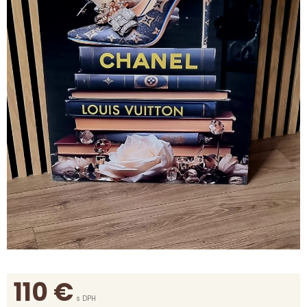
110
€
s DPH