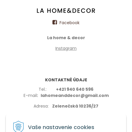
Facebook
La home & decor
Instagram
KONTAKTNÉ ÚDAJE
Tel.:
+421 940 640 596
E-mail
: lahomeanddecor@gmail.com
Adresa:
Zelenečská 10236/27
91702,Trnava
Vaše nastavenie cookies