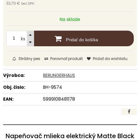
33,70 €
bez DPH
Na sklade
ks
Pridať do košíka
Strážny pes
Porovnať produkt
Pridať do wishlistu
Výrobca:
BERLINGERHAUS
Obj. čislo:
BH-9574
EAN:
5999108481178
Napeňovač mlieka elektrický Matte Black