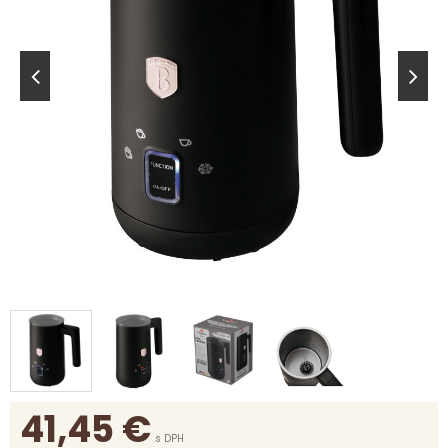
41,45
€
s DPH