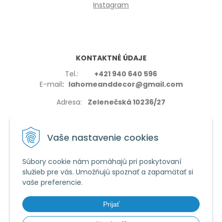
Instagram
KONTAKTNÉ ÚDAJE
Tel.:
+421 940 640 596
E-mail
: lahomeanddecor@gmail.com
Adresa:
Zelenečská 10236/27
91702,Trnava
Vaše nastavenie cookies
Súbory cookie nám pomáhajú pri poskytovaní
služieb pre vás. Umožňujú spoznať a zapamätať si
VŠETKO O NÁKUPE
vaše preferencie.
Reklamačné podmienky
Používanie cookies
Prijať
Obchodné podmienky