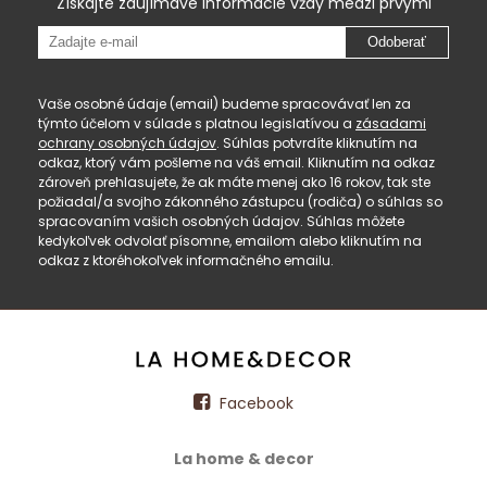
Získajte zaujímavé informácie vždy medzi prvými
Odoberať
Vaše osobné údaje (email) budeme spracovávať len za
týmto účelom v súlade s platnou legislatívou a
zásadami
ochrany osobných údajov
. Súhlas potvrdíte kliknutím na
odkaz, ktorý vám pošleme na váš email. Kliknutím na odkaz
zároveň prehlasujete, že ak máte menej ako 16 rokov, tak ste
požiadal/a svojho zákonného zástupcu (rodiča) o súhlas so
spracovaním vašich osobných údajov. Súhlas môžete
kedykoľvek odvolať písomne, emailom alebo kliknutím na
odkaz z ktoréhokoľvek informačného emailu.
Facebook
La home & decor