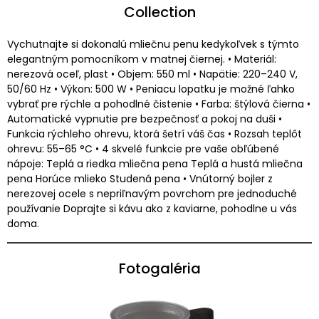
Collection
Vychutnajte si dokonalú mliečnu penu kedykoľvek s týmto
elegantným pomocníkom v matnej čiernej. • Materiál:
nerezová oceľ, plast • Objem: 550 ml • Napätie: 220–240 V,
50/60 Hz • Výkon: 500 W • Peniacu lopatku je možné ľahko
vybrať pre rýchle a pohodlné čistenie • Farba: štýlová čierna •
Automatické vypnutie pre bezpečnosť a pokoj na duši •
Funkcia rýchleho ohrevu, ktorá šetrí váš čas • Rozsah teplôt
ohrevu: 55–65 °C • 4 skvelé funkcie pre vaše obľúbené
nápoje: Teplá a riedka mliečna pena Teplá a hustá mliečna
pena Horúce mlieko Studená pena • Vnútorný bojler z
nerezovej ocele s nepriľnavým povrchom pre jednoduché
používanie Doprajte si kávu ako z kaviarne, pohodlne u vás
doma.
Fotogaléria