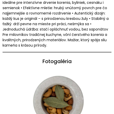
ideálne pre intenzívne drvenie korenia, byliniek, cesnaku i
semienok • Efektívne mletie: hrubý vnútorný povrch pre čo
najjemnejšie a rovnomerné rozdrvenie • Autentický dizajn:
každý kus je originál – s prirodzenou kresbou žuly • Stabilný a
ťažký: drží pevne na mieste pri práci, nešmýka sa •
Jednoduchá údržba: stačí opláchnuť vodou, bez saponátov
Pre milovníkov tradičnej kuchyne, vôní čerstvého korenia a
kvalitných, prirodzených materiálov. Mažiar, ktorý spája silu
kameňa s krásou prírody.
Fotogaléria