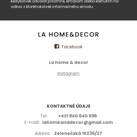
kedykoľvek odvolať písomne, emailom alebo kliknutím na
odkaz z ktoréhokoľvek informačného emailu.
Facebook
La home & decor
Instagram
KONTAKTNÉ ÚDAJE
Tel.:
+421 940 640 596
E-mail
: lahomeanddecor@gmail.com
Adresa:
Zelenečská 10236/27