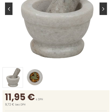
11,95
€
s DPH
9,72 €
bez DPH