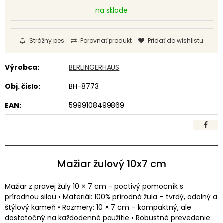
na sklade
Strážny pes
Porovnať produkt
Pridať do wishlistu
Výrobca:
BERLINGERHAUS
Obj. čislo:
BH-8773
EAN:
5999108499869
Mažiar žulový 10x7 cm
Mažiar z pravej žuly 10 × 7 cm – poctivý pomocník s
prírodnou silou • Materiál: 100% prírodná žula – tvrdý, odolný a
štýlový kameň • Rozmery: 10 × 7 cm – kompaktný, ale
dostatočný na každodenné použitie • Robustné prevedenie: