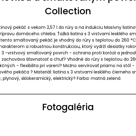
Collection
tinový pekáč s vekom 2,57 l do rúry a na indukciu Masívny liati
ípravu domáceho chleba. Ťažká liatina s 3 vrstvami lesklého sma
 - tento smaltovaný pekáč je vhodný do rúry s teplotou do 260 °
charakterom a robustnou konštrukciou, ktorý vydrží desiatky roko
 3 -vrstvový smaltovaný povrch - ochrana proti korózii a jedno
- zachováva šťavnatosť a chuť? Vhodné do rúry s teplotou do 260
ných - flexibilita pri varení? Možno servírovať priamo na stôl 
vého pekáča ? Materiál: liatina s 3 vrstvami lesklého čierneho
ý, plynový, sklokeramický, elektrický? Farba: matná zelená
Fotogaléria