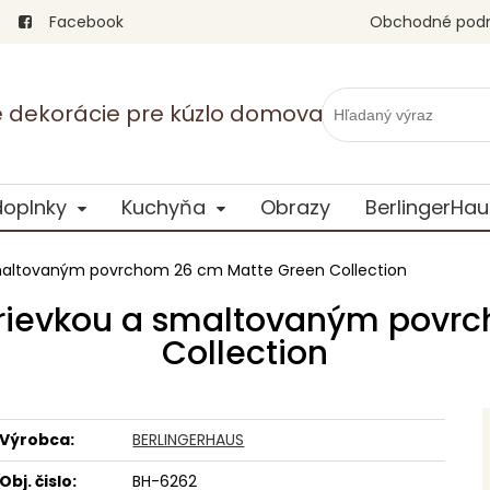
Facebook
Obchodné pod
vé dekorácie pre kúzlo domova
doplnky
Kuchyňa
Obrazy
BerlingerHau
 smaltovaným povrchom 26 cm Matte Green Collection
okrievkou a smaltovaným povr
Collection
Výrobca:
BERLINGERHAUS
Obj. čislo:
BH-6262