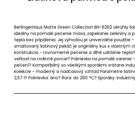
BerlingerHaus Matte Green Collection BH-6262 okrúhly lia
ideálny na pomalé pečenie mäsa, zapekanie zeleniny a pr
tepla bez pripálenia. Jej výhodou je univerzálne použitie
smaltovaný liatinový pekáč je originálny kus s vlastným 
konštrukcia - rovnomerné pečenie a dlhé udržanie tepla?
veľkosť na rodinné porcie? Pokrievka na pomalé varenie 
pečení? Kompatibilný so všetkými sporákmi vrátane indukč
kolekcie - moderný a nadčasový vzhľad Parametre liatino
2,57 l? Pokrievka: áno? Rúra: do 260 °C? Sporáky: indukčn