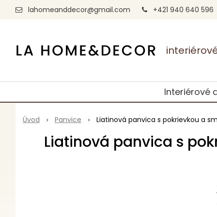
lahomeanddecor@gmail.com
+421 940 640 596
interiéro
Interiérové 
Úvod
Panvice
Liatinová panvica s pokrievkou a
Liatinová panvica s p