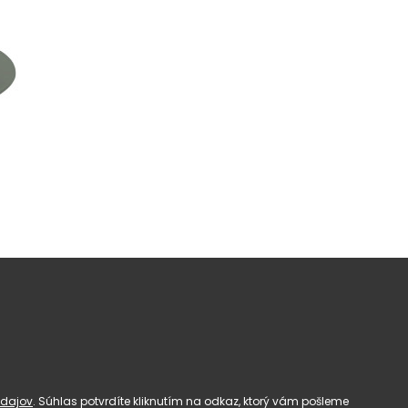
dajov
. Súhlas potvrdíte kliknutím na odkaz, ktorý vám pošleme