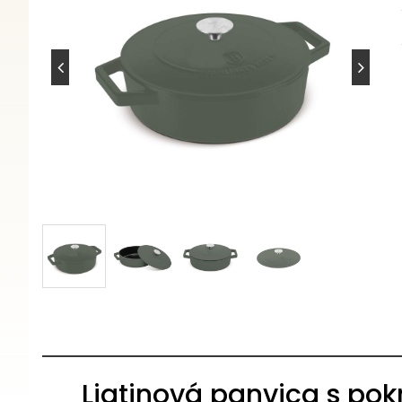
Liatinová panvica s p