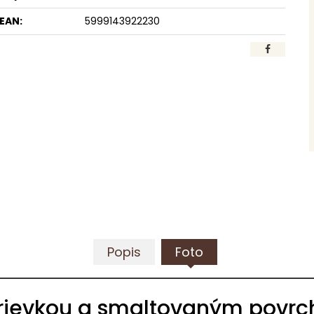
EAN:
5999143922230
Popis
Foto
okrievkou a smaltovaným povr