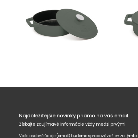
Najdôležitejšie novinky priamo na váš email
Získajte zaujímavé informácie vždy medzi prvými
Vaše osobné údaje (email) budeme spracovávať len za týmto ú