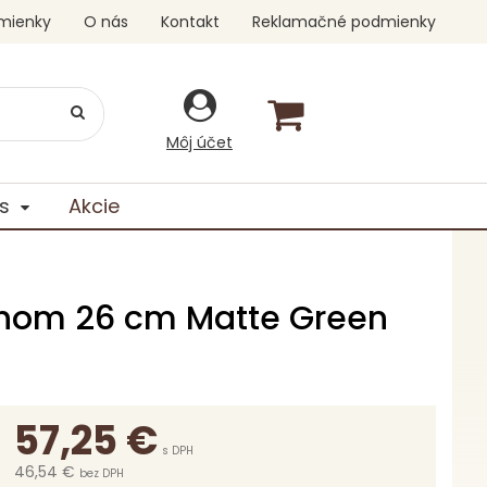
mienky
O nás
Kontakt
Reklamačné podmienky
Môj účet
s
Akcie
chom 26 cm Matte Green
57,25
€
s DPH
46,54 €
bez DPH