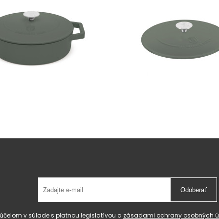
Odoberať
čelom v súlade s platnou legislatívou a
zásadami ochrany osobných ú