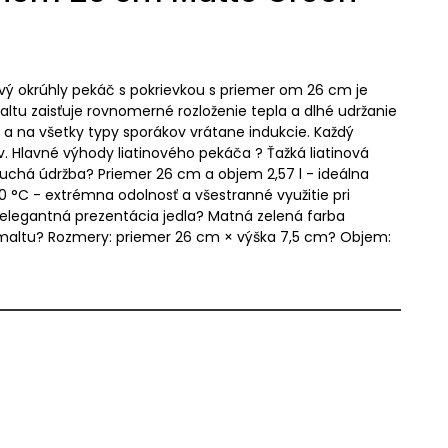
nový okrúhly pekáč s pokrievkou s priemer om 26 cm je
ltu zaisťuje rovnomerné rozloženie tepla a dlhé udržanie
C a na všetky typy sporákov vrátane indukcie. Každý
v. Hlavné výhody liatinového pekáča ? Ťažká liatinová
duchá údržba? Priemer 26 cm a objem 2,57 l - ideálna
 °C - extrémna odolnosť a všestranné využitie pri
- elegantná prezentácia jedla? Matná zelená farba
 smaltu? Rozmery: priemer 26 cm × výška 7,5 cm? Objem: