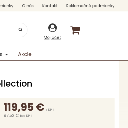
mienky
O nás
Kontakt
Reklamačné podmienky
Môj účet
s
Akcie
llection
119,95
€
s DPH
97,52 €
bez DPH