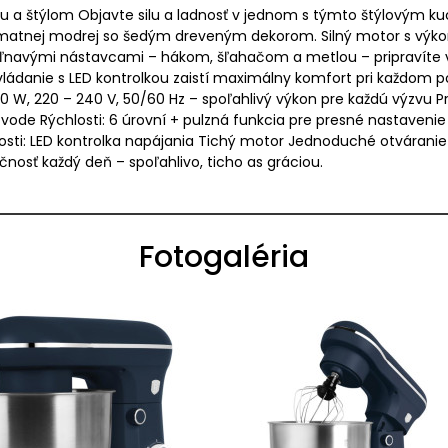
 a štýlom Objavte silu a ladnosť v jednom s týmto štýlovým kuc
matnej modrej so šedým dreveným dekorom. Silný motor s výko
epriľnavými nástavcami – hákom, šľahačom a metlou – pripravít
ládanie s LED kontrolkou zaistí maximálny komfort pri každom pou
 W, 220 – 240 V, 50/60 Hz – spoľahlivý výkon pre každú výzvu Prí
 vode Rýchlosti: 6 úrovní + pulzná funkcia pre presné nastaven
ti: LED kontrolka napájania Tichý motor Jednoduché otváranie 
nosť každý deň – spoľahlivo, ticho as gráciou.
Fotogaléria