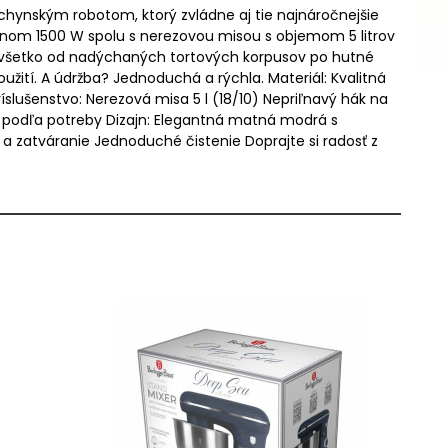
hynským robotom, ktorý zvládne aj tie najnáročnejšie
nom 1500 W spolu s nerezovou misou s objemom 5 litrov
e všetko od nadýchaných tortových korpusov po hutné
žití. A údržba? Jednoduchá a rýchla. Materiál: Kvalitná
slušenstvo: Nerezová misa 5 l (18/10) Nepriľnavý hák na
ie podľa potreby Dizajn: Elegantná matná modrá s
a zatváranie Jednoduché čistenie Doprajte si radosť z