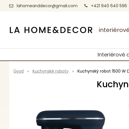
lahomeanddecor@gmail.com
+421 940 640 596
interiéro
Interiérové 
Úvod
Kuchynské roboty
Kuchynský robot 1500 W 
Kuchyns