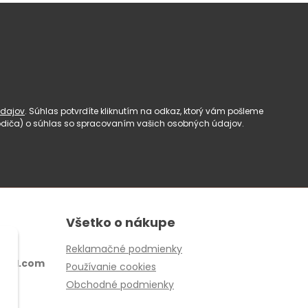
dajov
. Súhlas potvrdíte kliknutím na odkaz, ktorý vám pošleme
(rodiča) o súhlas so spracovaním vašich osobných údajov.
Všetko o nákupe
Reklamačné podmienky
ail.com
Používanie cookies
Obchodné podmienky