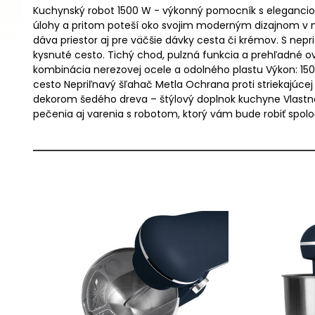
Kuchynský robot 1500 W - výkonný pomocník s eleganciou
úlohy a pritom poteší oko svojim moderným dizajnom v 
dáva priestor aj pre väčšie dávky cesta či krémov. S n
kysnuté cesto. Tichý chod, pulzná funkcia a prehľadné ov
kombinácia nerezovej ocele a odolného plastu Výkon: 1500
cesto Nepriľnavý šľahač Metla Ochrana proti striekajúcej
dekorom šedého dreva – štýlový doplnok kuchyne Vlastnos
pečenia aj varenia s robotom, ktorý vám bude robiť spoloč