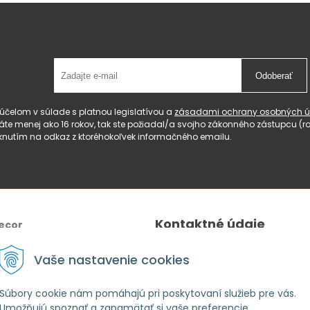
Odoberať
čelom v súlade s platnou legislatívou a
zásadami ochrany osobných ú
 máte menej ako 16 rokov, tak ste požiadal/a svojho zákonného zástupcu 
knutím na odkaz z ktoréhokoľvek informačného emailu.
Kontaktné údaje
ecor
Tel.:
+421 940 640 596
Vaše nastavenie cookies
E-mail
: lahomeanddecor@gm
Adresa:
Zelenečská 10236/27
Súbory cookie nám pomáhajú pri poskytovaní služieb pre vás.
Umožňujú spoznať a zapamätať si vaše preferencie.