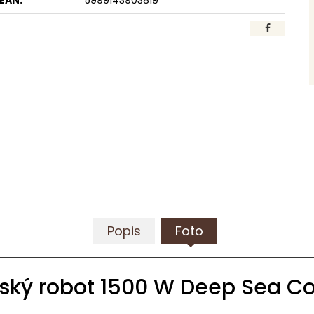
EAN:
5999143903819
Popis
Foto
ký robot 1500 W Deep Sea Co