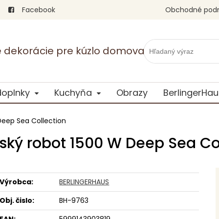
Facebook
Obchodné pod
vé dekorácie pre kúzlo domova
doplnky
Kuchyňa
Obrazy
BerlingerHau
Deep Sea Collection
ký robot 1500 W Deep Sea Co
Výrobca:
BERLINGERHAUS
Obj. čislo:
BH-9763