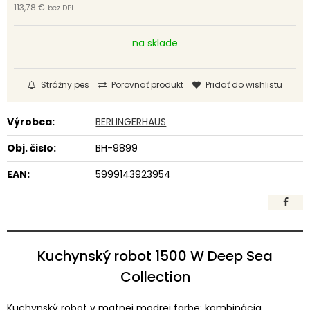
113,78 €
bez DPH
na sklade
Strážny pes
Porovnať produkt
Pridať do wishlistu
Výrobca:
BERLINGERHAUS
Obj. čislo:
BH-9899
EAN:
5999143923954
Kuchynský robot 1500 W Deep Sea
Collection
Kuchynský robot v matnej modrej farbe: kombinácia