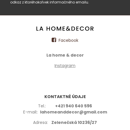
odkaz z ktoréhokoľvek informačného emailu.
Facebook
La home & decor
Instagram
KONTAKTNÉ ÚDAJE
Tel.:
+421 940 640 596
E-mail
: lahomeanddecor@gmail.com
Adresa:
Zelenečská 10236/27