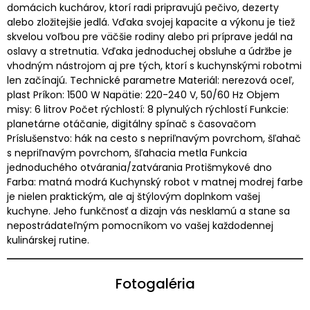
domácich kuchárov, ktorí radi pripravujú pečivo, dezerty
alebo zložitejšie jedlá. Vďaka svojej kapacite a výkonu je tiež
skvelou voľbou pre väčšie rodiny alebo pri príprave jedál na
oslavy a stretnutia. Vďaka jednoduchej obsluhe a údržbe je
vhodným nástrojom aj pre tých, ktorí s kuchynskými robotmi
len začínajú. Technické parametre Materiál: nerezová oceľ,
plast Príkon: 1500 W Napätie: 220-240 V, 50/60 Hz Objem
misy: 6 litrov Počet rýchlostí: 8 plynulých rýchlostí Funkcie:
planetárne otáčanie, digitálny spínač s časovačom
Príslušenstvo: hák na cesto s nepriľnavým povrchom, šľahač
s nepriľnavým povrchom, šľahacia metla Funkcia
jednoduchého otvárania/zatvárania Protišmykové dno
Farba: matná modrá Kuchynský robot v matnej modrej farbe
je nielen praktickým, ale aj štýlovým doplnkom vašej
kuchyne. Jeho funkčnosť a dizajn vás nesklamú a stane sa
nepostrádateľným pomocníkom vo vašej každodennej
kulinárskej rutine.
Fotogaléria