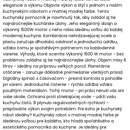
elegancie a výkonu Objavte výkon a štýl v jednom s naším
kuchynským robotom v matnej modrej farbe. Tento
kuchynský pomocník je navrhnutý tak, aby zvládol aj tie
najnáročnejšie kuchárske úlohy. Jeho elegantný dizajn a
výkonný 1500W motor z neho robia ideálnu voľbu do každej
modernej kuchyne. Kombinácia nehrdzavejúcej ocele a
plastu zaručuje dlhodobú odolnosť a jednoduchú údržbu,
vďaka čomu je spoľahlivým partnerom na každodenné
varenie. Výhody, ktoré oceníte Výkonný 1500 W motor - bez
problémov zvládne aj tie najnáročnejšie úlohy. Objem misy 6
litrov - ideálny na prípravu veľkých porcií. Planetárne
otáčanie - zaručuje dôkladné premiešanie všetkých prísad.
Digitálny spínač s časovačom - presná kontrola a pohodlie
pri varení. Jednoduché čistenie - rýchla údržba vďaka
použitým materiálom. Tichý motor - pri práci neruší vás ani
vaše okolie. Ochrana proti striekajúcej vode - udrží vašu
kuchyňu čistú. 8 plynulo regulovateľných rýchlostí -
prispôsobte výkon svojim potrebám. Pre koho je kuchynský
robot ideálny? Kuchynský robot v matnej modrej farbe je
ideálnou voľbou pre každého, kto hľadá spoľahlivého a
estetického pomocníka do kuchyne. Je ideálny pre