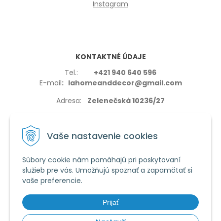
Instagram
KONTAKTNÉ ÚDAJE
Tel.:
+421 940 640 596
E-mail
: lahomeanddecor@gmail.com
Adresa:
Zelenečská 10236/27
91702,Trnava
Vaše nastavenie cookies
Súbory cookie nám pomáhajú pri poskytovaní
služieb pre vás. Umožňujú spoznať a zapamätať si
VŠETKO O NÁKUPE
vaše preferencie.
Reklamačné podmienky
Používanie cookies
Prijať
Obchodné podmienky