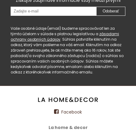
Získajte zaujímavé informácie vždy medzi prvými
Odoberať
Vaše osobné údaje (email) budeme spracovávať len za
týmto účelom v súlade s platnou legislatívou a
zásadami
ochrany osobných údajov
. Súhlas potvrdíte kliknutím na
odkaz, ktorý vám pošleme na váš email. Kliknutím na odkaz
zároveň prehlasujete, že ak máte menej ako 16 rokov, tak ste
požiadal/a svojho zákonného zástupcu (rodiča) o súhlas so
spracovaním vašich osobných údajov. Súhlas môžete
kedykoľvek odvolať písomne, emailom alebo kliknutím na
odkaz z ktoréhokoľvek informačného emailu.
Facebook
La home & decor