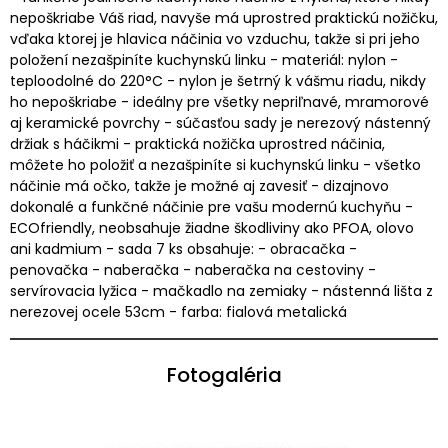
nepoškriabe Váš riad, navyše má uprostred praktickú nožičku,
vďaka ktorej je hlavica náčinia vo vzduchu, takže si pri jeho
položení nezašpiníte kuchynskú linku - materiál: nylon -
teploodolné do 220°C - nylon je šetrný k vášmu riadu, nikdy
ho nepoškriabe - ideálny pre všetky nepriľnavé, mramorové
aj keramické povrchy - súčasťou sady je nerezový nástenný
držiak s háčikmi - praktická nožička uprostred náčinia,
môžete ho položiť a nezašpiníte si kuchynskú linku - všetko
náčinie má očko, takže je možné aj zavesiť - dizajnovo
dokonalé a funkčné náčinie pre vašu modernú kuchyňu -
ECOfriendly, neobsahuje žiadne škodliviny ako PFOA, olovo
ani kadmium - sada 7 ks obsahuje: - obracačka -
penovačka - naberačka - naberačka na cestoviny -
servírovacia lyžica - mačkadlo na zemiaky - nástenná lišta z
nerezovej ocele 53cm - farba: fialová metalická
Fotogaléria