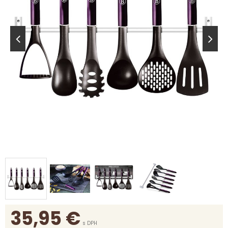
35,95
€
s DPH