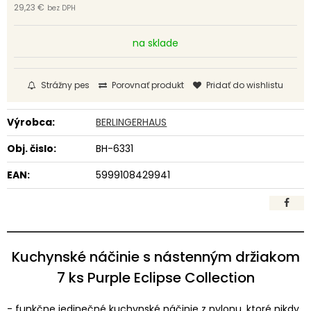
29,23 €
bez DPH
na sklade
Strážny pes
Porovnať produkt
Pridať do wishlistu
Výrobca:
BERLINGERHAUS
Obj. čislo:
BH-6331
EAN:
5999108429941
Kuchynské náčinie s nástenným držiakom
7 ks Purple Eclipse Collection
- funkčne jedinečné kuchynské náčinie z nylonu, ktoré nikdy