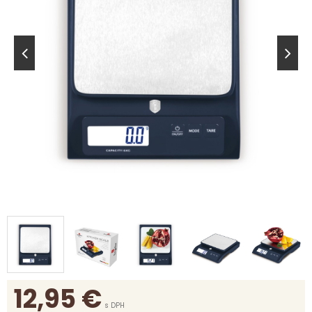
12,95
€
s DPH