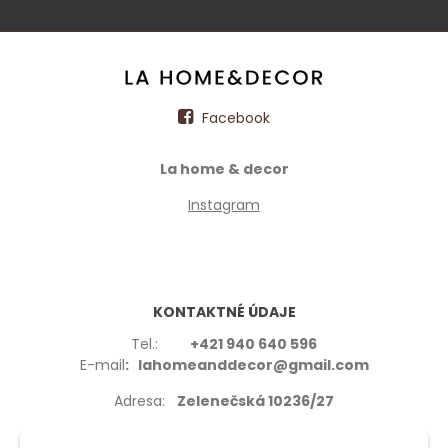
Facebook
La home & decor
Instagram
KONTAKTNÉ ÚDAJE
Tel.:
+421 940 640 596
E-mail
: lahomeanddecor@gmail.com
Adresa:
Zelenečská 10236/27
91702,Trnava