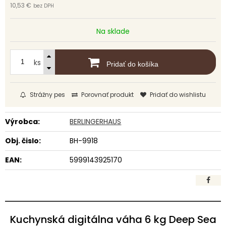
10,53 €
bez DPH
Na sklade
ks
Pridať do košíka
Strážny pes
Porovnať produkt
Pridať do wishlistu
Výrobca:
BERLINGERHAUS
Obj. čislo:
BH-9918
EAN:
5999143925170
Kuchynská digitálna váha 6 kg Deep Sea