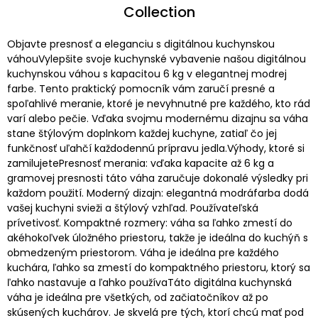
Collection
Objavte presnosť a eleganciu s digitálnou kuchynskou
váhouVylepšite svoje kuchynské vybavenie našou digitálnou
kuchynskou váhou s kapacitou 6 kg v elegantnej modrej
farbe. Tento praktický pomocník vám zaručí presné a
spoľahlivé meranie, ktoré je nevyhnutné pre každého, kto rád
varí alebo pečie. Vďaka svojmu modernému dizajnu sa váha
stane štýlovým doplnkom každej kuchyne, zatiaľ čo jej
funkčnosť uľahčí každodennú prípravu jedla.Výhody, ktoré si
zamilujetePresnosť merania: vďaka kapacite až 6 kg a
gramovej presnosti táto váha zaručuje dokonalé výsledky pri
každom použití. Moderný dizajn: elegantná modráfarba dodá
vašej kuchyni svieži a štýlový vzhľad. Používateľská
prívetivosť. Kompaktné rozmery: váha sa ľahko zmestí do
akéhokoľvek úložného priestoru, takže je ideálna do kuchýň s
obmedzeným priestorom. Váha je ideálna pre každého
kuchára, ľahko sa zmestí do kompaktného priestoru, ktorý sa
ľahko nastavuje a ľahko používaTáto digitálna kuchynská
váha je ideálna pre všetkých, od začiatočníkov až po
skúsených kuchárov. Je skvelá pre tých, ktorí chcú mať pod