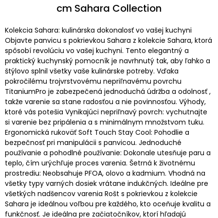
cm Sahara Collection
Kolekcia Sahara: kulinárska dokonalosť vo vašej kuchyni
Objavte panvicu s pokrievkou Sahara z kolekcie Sahara, ktorá
spôsobí revolúciu vo vašej kuchyni. Tento elegantný a
praktický kuchynský pomocník je navrhnutý tak, aby ľahko a
štýlovo splnil všetky vaše kulinárske potreby. Vďaka
pokročilému trojvrstvovému nepriľnavému povrchu
TitaniumPro je zabezpečená jednoduchá údržba a odolnosť ,
takže varenie sa stane radosťou a nie povinnosťou. Výhody,
ktoré vás potešia Vynikajúci nepriľnavý povrch: vychutnajte
si varenie bez pripálenia a s minimálnym množstvom tuku.
Ergonomická rukoväť Soft Touch Stay Cool: Pohodlie a
bezpečnosť pri manipulácii s panvicou. Jednoduché
používanie a pohodlné používanie: Dokonale utesňuje paru a
teplo, čím urýchľuje proces varenia. Šetrná k životnému
prostrediu: Neobsahuje PFOA, olovo a kadmium. Vhodná na
všetky typy varných dosiek vrátane indukčných. Ideálne pre
všetkých nadšencov varenia Rošt s pokrievkou z kolekcie
Sahara je ideálnou voľbou pre každého, kto oceňuje kvalitu a
funkčnosť. Je ideálna pre začiatočníkov, ktorí hľadajú