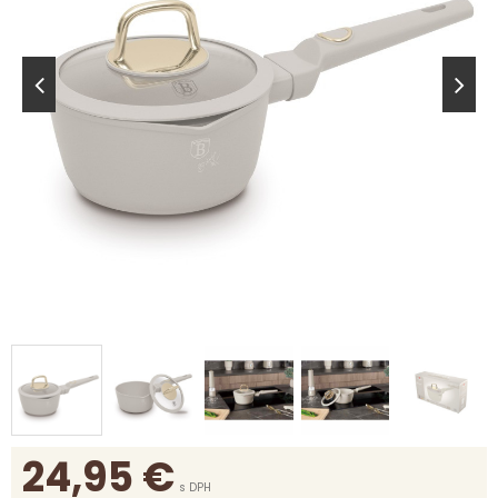
24,95
€
s DPH