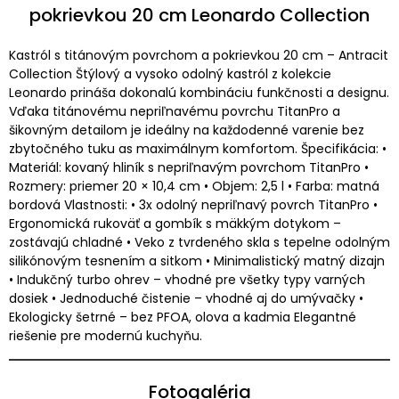
pokrievkou 20 cm Leonardo Collection
Kastról s titánovým povrchom a pokrievkou 20 cm – Antracit
Collection Štýlový a vysoko odolný kastról z kolekcie
Leonardo prináša dokonalú kombináciu funkčnosti a designu.
Vďaka titánovému nepriľnavému povrchu TitanPro a
šikovným detailom je ideálny na každodenné varenie bez
zbytočného tuku as maximálnym komfortom. Špecifikácia: •
Materiál: kovaný hliník s nepriľnavým povrchom TitanPro •
Rozmery: priemer 20 × 10,4 cm • Objem: 2,5 l • Farba: matná
bordová Vlastnosti: • 3x odolný nepriľnavý povrch TitanPro •
Ergonomická rukoväť a gombík s mäkkým dotykom –
zostávajú chladné • Veko z tvrdeného skla s tepelne odolným
silikónovým tesnením a sitkom • Minimalistický matný dizajn
• Indukčný turbo ohrev – vhodné pre všetky typy varných
dosiek • Jednoduché čistenie – vhodné aj do umývačky •
Ekologicky šetrné – bez PFOA, olova a kadmia Elegantné
riešenie pre modernú kuchyňu.
Fotogaléria