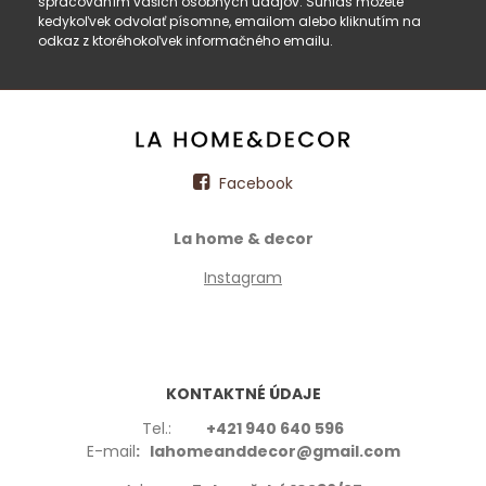
spracovaním vašich osobných údajov. Súhlas môžete
kedykoľvek odvolať písomne, emailom alebo kliknutím na
odkaz z ktoréhokoľvek informačného emailu.
Facebook
La home & decor
Instagram
KONTAKTNÉ ÚDAJE
Tel.:
+421 940 640 596
E-mail
: lahomeanddecor@gmail.com