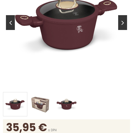
35,95
€
s DPH