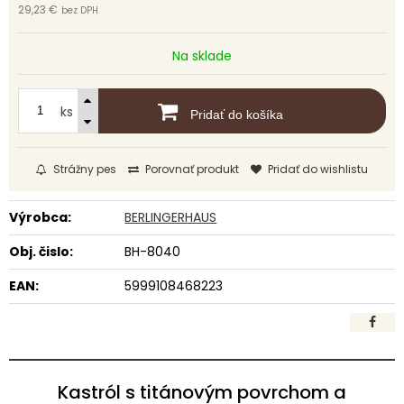
29,23 €
bez DPH
Na sklade
ks
Pridať do košíka
Strážny pes
Porovnať produkt
Pridať do wishlistu
Výrobca:
BERLINGERHAUS
Obj. čislo:
BH-8040
EAN:
5999108468223
Kastról s titánovým povrchom a