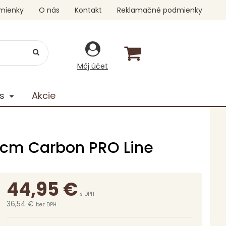
mienky
O nás
Kontakt
Reklamačné podmienky
Môj účet
s
Akcie
 cm Carbon PRO Line
44,95
€
s DPH
36,54 €
bez DPH