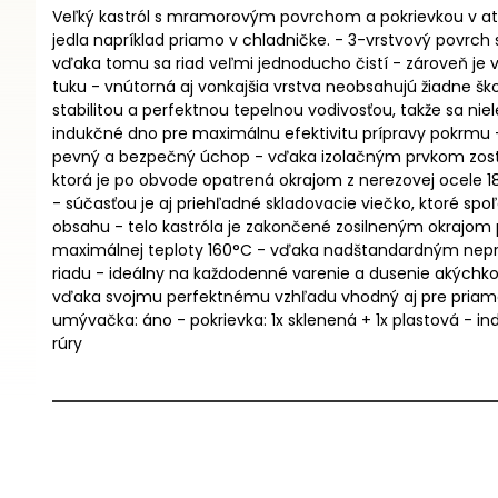
Veľký kastról s mramorovým povrchom a pokrievkou v atr
jedla napríklad priamo v chladničke. - 3-vrstvový povrc
vďaka tomu sa riad veľmi jednoducho čistí - zároveň je v
tuku - vnútorná aj vonkajšia vrstva neobsahujú žiadne šk
stabilitou a perfektnou tepelnou vodivosťou, takže sa ni
indukčné dno pre maximálnu efektivitu prípravy pokrmu
pevný a bezpečný úchop - vďaka izolačným prvkom zostáva
ktorá je po obvode opatrená okrajom z nerezovej ocele 18
- súčasťou je aj priehľadné skladovacie viečko, ktoré 
obsahu - telo kastróla je zakončené zosilneným okrajom 
maximálnej teploty 160°C - vďaka nadštandardným nepri
riadu - ideálny na každodenné varenie a dusenie akýchkoľ
vďaka svojmu perfektnému vzhľadu vhodný aj pre priame se
umývačka: áno - pokrievka: 1x sklenená + 1x plastová - ind
rúry