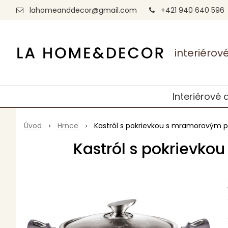
lahomeanddecor@gmail.com
+421 940 640 596
interiéro
Interiérové 
Úvod
Hrnce
Kastról s pokrievkou s mramorovým 
Kastról s pokrievk