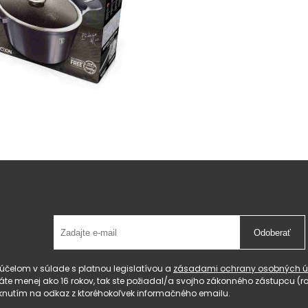
Odoberať
čelom v súlade s platnou legislatívou a
zásadami ochrany osobných ú
 máte menej ako 16 rokov, tak ste požiadal/a svojho zákonného zástupcu 
knutím na odkaz z ktoréhokoľvek informačného emailu.