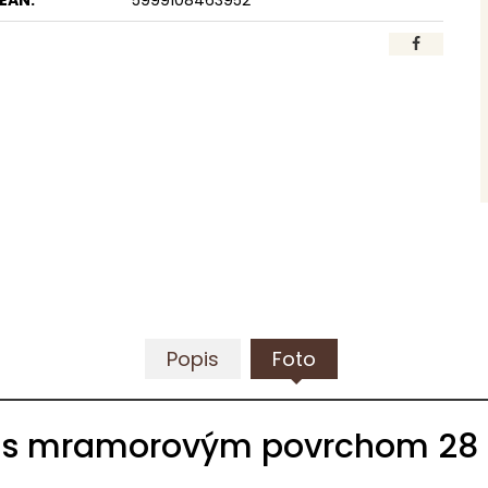
EAN:
5999108463952
Popis
Foto
ou s mramorovým povrchom 28