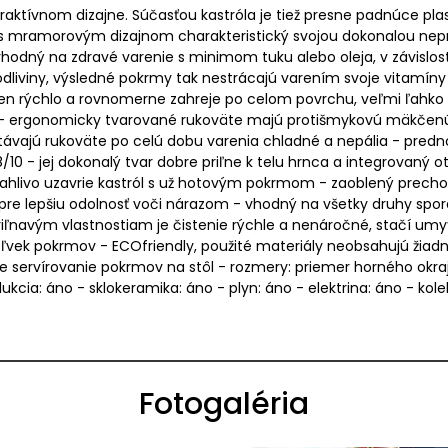
aktívnom dizajne. Súčasťou kastróla je tiež presne padnúce pl
h s mramorovým dizajnom charakteristický svojou dokonalou nepr
hodný na zdravé varenie s minimom tuku alebo oleja, v závislost
odliviny, výsledné pokrmy tak nestrácajú varením svoje vitamíny 
elen rýchlo a rovnomerne zahreje po celom povrchu, veľmi ľahko a
 - ergonomicky tvarované rukoväte majú protišmykovú mäkčenú
jú rukoväte po celú dobu varenia chladné a nepália - prednosť
/10 - jej dokonalý tvar dobre priľne k telu hrnca a integrovaný 
spoľahlivo uzavrie kastról s už hotovým pokrmom - zaoblený pre
pre lepšiu odolnosť voči nárazom - vhodný na všetky druhy sporá
ľnavým vlastnostiam je čistenie rýchle a nenáročné, stačí um
vek pokrmov - ECOfriendly, použité materiály neobsahujú žiadne
rvírovanie pokrmov na stôl - rozmery: priemer horného okraja 28
ukcia: áno - sklokeramika: áno - plyn: áno - elektrina: áno - ko
Fotogaléria