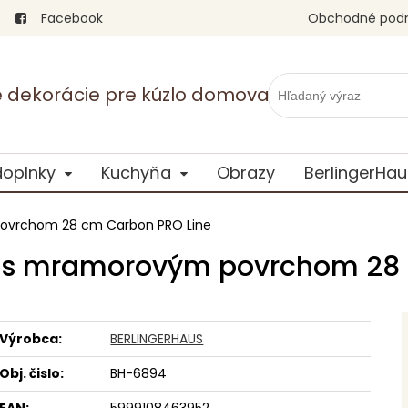
Facebook
Obchodné pod
vé dekorácie pre kúzlo domova
doplnky
Kuchyňa
Obrazy
BerlingerHau
povrchom 28 cm Carbon PRO Line
ou s mramorovým povrchom 28
Výrobca:
BERLINGERHAUS
Obj. čislo:
BH-6894