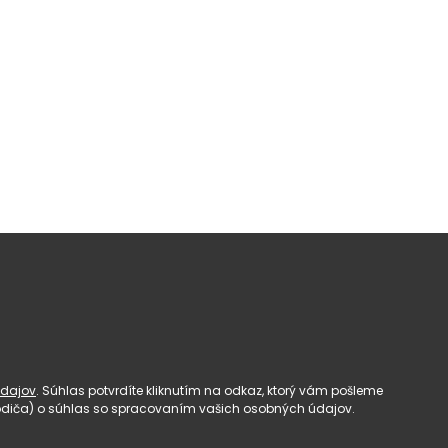
dajov
. Súhlas potvrdíte kliknutím na odkaz, ktorý vám pošleme
(rodiča) o súhlas so spracovaním vašich osobných údajov.