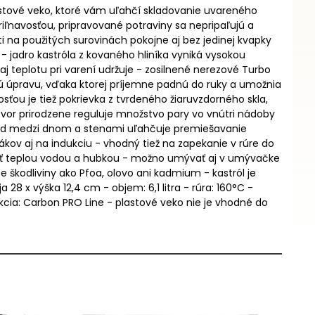
astové veko, ktoré vám uľahčí skladovanie uvareného
iľnavosťou, pripravované potraviny sa nepripaľujú a
i na použitých surovinách pokojne aj bez jedinej kvapky
- jadro kastróla z kovaného hliníka vyniká vysokou
j teplotu pri varení udržuje - zosilnené nerezové Turbo
 úpravu, vďaka ktorej príjemne padnú do ruky a umožnia
ou je tiež pokrievka z tvrdeného žiaruvzdorného skla,
otvor prirodzene reguluje množstvo pary vo vnútri nádoby
chod medzi dnom a stenami uľahčuje premiešavanie
kov aj na indukciu - vhodný tiež na zapekanie v rúre do
yť teplou vodou a hubkou - možno umývať aj v umývačke
 škodliviny ako Pfoa, olovo ani kadmium - kastról je
 x výška 12,4 cm - objem: 6,1 litra - rúra: 160°C -
lekcia: Carbon PRO Line - plastové veko nie je vhodné do