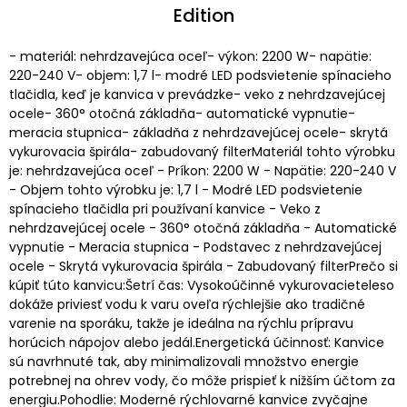
Edition
- materiál: nehrdzavejúca oceľ- výkon: 2200 W- napätie:
220-240 V- objem: 1,7 l- modré LED podsvietenie spínacieho
tlačidla, keď je kanvica v prevádzke- veko z nehrdzavejúcej
ocele- 360° otočná základňa- automatické vypnutie-
meracia stupnica- základňa z nehrdzavejúcej ocele- skrytá
vykurovacia špirála- zabudovaný filterMateriál tohto výrobku
je: nehrdzavejúca oceľ - Príkon: 2200 W - Napätie: 220-240 V
- Objem tohto výrobku je: 1,7 l - Modré LED podsvietenie
spínacieho tlačidla pri používaní kanvice - Veko z
nehrdzavejúcej ocele - 360° otočná základňa - Automatické
vypnutie - Meracia stupnica - Podstavec z nehrdzavejúcej
ocele - Skrytá vykurovacia špirála - Zabudovaný filterPrečo si
kúpiť túto kanvicu:Šetrí čas: Vysokoúčinné vykurovacieteleso
dokáže priviesť vodu k varu oveľa rýchlejšie ako tradičné
varenie na sporáku, takže je ideálna na rýchlu prípravu
horúcich nápojov alebo jedál.Energetická účinnosť: Kanvice
sú navrhnuté tak, aby minimalizovali množstvo energie
potrebnej na ohrev vody, čo môže prispieť k nižším účtom za
energiu.Pohodlie: Moderné rýchlovarné kanvice zvyčajne