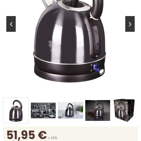
51,95
€
s DPH