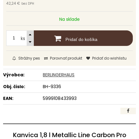
42,24 €
bez DPH
Na sklade
ks
Pridať do košíka
Strážny pes
Porovnať produkt
Pridať do wishlistu
Výrobca:
BERLINGERHAUS
Obj. čislo:
BH-9336
EAN:
5999108433993
Kanvica 1,8 l Metallic Line Carbon Pro