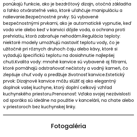
ponúkajú funkcie, ako je bezdrôtový dizajn, otočná základňa
a ľahko otvárateľné veko, ktoré uľahčuje manipuláciu a
nalievanie.Bezpečnostné prvky: Sú vybavené
bezpečnostnými prvkami, ako je automatické vypnutie, keď
voda vrie alebo keď v kanvici dôjde voda, a ochrana proti
prehriatiu, ktorá zabraňuje nehodám.Regulácia teploty:
niektoré modely umožňujú nastaviť teplotu vody, čo je
užitočné pri rôznych druhoch čaju alebo kávy, ktoré si
vyžadujú špecifickú teplotu na dosiahnutie najlepšej
chuti.Kvalita vody: mnohé kanvice sú vybavené aj filtrami,
ktoré pomáhajú odstraňovať nečistoty a vodný kameň, čo
zlepšuje chuť vody a predlžuje životnosť kanvice.Estetický
prvok: Dizajnové kanvice môžu slúžiť aj ako elegantný
doplnok vašej kuchyne, ktorý doplní celkový vzhľad
kuchynského priestoru.Prenosnosť: Vďaka svojej nezávislosti
od sporáka sú ideálne na použitie v kancelárii, na chate alebo
v priestoroch bez kuchynskej linky.
Fotogaléria