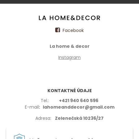
Facebook
La home & decor
Instagram
KONTAKTNÉ ÚDAJE
Tel.:
+421 940 640 596
E-mail
: lahomeanddecor@gmail.com
Adresa:
Zelenečská 10236/27
91702,Trnava