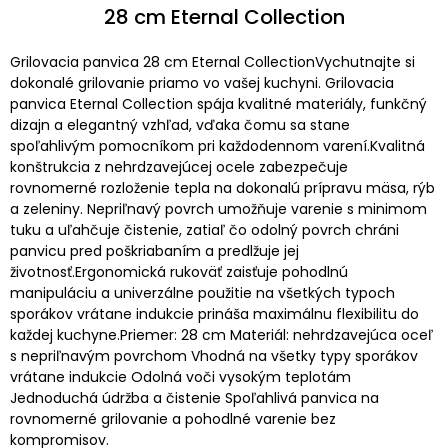
28 cm Eternal Collection
Grilovacia panvica 28 cm Eternal CollectionVychutnajte si
dokonalé grilovanie priamo vo vašej kuchyni. Grilovacia
panvica Eternal Collection spája kvalitné materiály, funkčný
dizajn a elegantný vzhľad, vďaka čomu sa stane
spoľahlivým pomocníkom pri každodennom varení.Kvalitná
konštrukcia z nehrdzavejúcej ocele zabezpečuje
rovnomerné rozloženie tepla na dokonalú prípravu mäsa, rýb
a zeleniny. Nepriľnavý povrch umožňuje varenie s minimom
tuku a uľahčuje čistenie, zatiaľ čo odolný povrch chráni
panvicu pred poškriabaním a predlžuje jej
životnosť.Ergonomická rukoväť zaisťuje pohodlnú
manipuláciu a univerzálne použitie na všetkých typoch
sporákov vrátane indukcie prináša maximálnu flexibilitu do
každej kuchyne.Priemer: 28 cm Materiál: nehrdzavejúca oceľ
s nepriľnavým povrchom Vhodná na všetky typy sporákov
vrátane indukcie Odolná voči vysokým teplotám
Jednoduchá údržba a čistenie Spoľahlivá panvica na
rovnomerné grilovanie a pohodlné varenie bez
kompromisov.