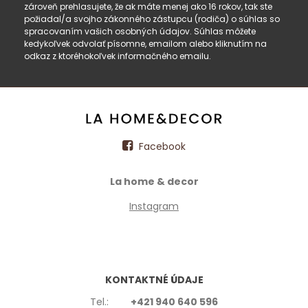
zároveň prehlasujete, že ak máte menej ako 16 rokov, tak ste
požiadal/a svojho zákonného zástupcu (rodiča) o súhlas so
spracovaním vašich osobných údajov. Súhlas môžete
kedykoľvek odvolať písomne, emailom alebo kliknutím na
odkaz z ktoréhokoľvek informačného emailu.
Facebook
La home & decor
Instagram
KONTAKTNÉ ÚDAJE
Tel.:
+421 940 640 596