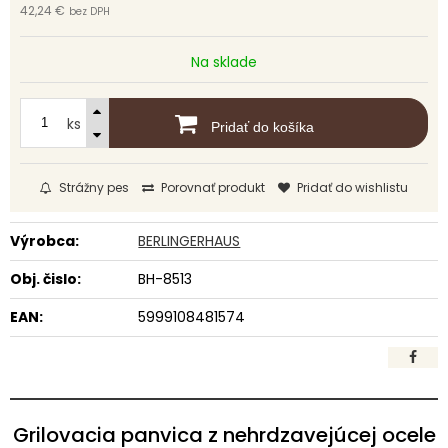
42,24 €
bez DPH
Na sklade
ks
Pridať do košíka
Strážny pes
Porovnať produkt
Pridať do wishlistu
Výrobca:
BERLINGERHAUS
Obj. čislo:
BH-8513
EAN:
5999108481574
Grilovacia panvica z nehrdzavejúcej ocele