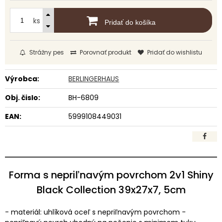
ks
Pridať do košíka
Strážny pes
Porovnať produkt
Pridať do wishlistu
Výrobca:
BERLINGERHAUS
Obj. čislo:
BH-6809
EAN:
5999108449031
Forma s nepriľnavým povrchom 2v1 Shiny
Black Collection 39x27x7, 5cm
- materiál: uhlíková oceľ s nepriľnavým povrchom -