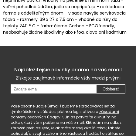
nepriľnavý povrch vhodný na pečenie s minimom tuku -
veľmi pohodlná údržba, jedlo sa nepripaľuje - rozkladacia
forma s oddeliteľným dnom - v sade navyše servírovacia
tácka - rozmery: 39 x 27 x 7.5 cm - vhodné do rúry do
teploty 240 ° C - farba: čierna Carbon - ECOfriendly,
neobsahuje žiadne škodliviny ako Pfoa, olovo ani kadmium
Najdôležitejšie novinky priamo na váš email
Získajte zaujímavé informácie vždy medzi prvými
Odoberať
Vaše osobné údaje (email) budeme spracovávať len za
týmto účelom v súlade s platnou legislatívou a
zásadami
ochrany osobných údajov
. Súhlas potvrdíte kliknutím na
odkaz, ktorý vám pošleme na váš email. Kliknutím na odkaz
zároveň prehlasujete, že ak máte menej ako 16 rokov, tak ste
požiadal/a svojho zákonného zástupcu (rodiča) o súhlas so