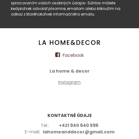
spracovaním vašich osobných údajov. Súhlas môžete
kedykoľvek odvolať písomne, emailom alebo kliknutím na
odkaz z ktoréhokoľvek informačného emailu.
Facebook
La home & decor
Instagram
KONTAKTNÉ ÚDAJE
Tel.:
+421 940 640 596
E-mail
: lahomeanddecor@gmail.com