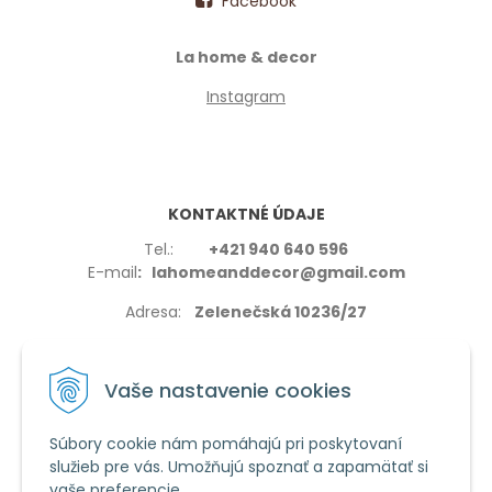
Facebook
La home & decor
Instagram
KONTAKTNÉ ÚDAJE
Tel.:
+421 940 640 596
E-mail
: lahomeanddecor@gmail.com
Adresa:
Zelenečská 10236/27
91702,Trnava
Vaše nastavenie cookies
Súbory cookie nám pomáhajú pri poskytovaní
služieb pre vás. Umožňujú spoznať a zapamätať si
VŠETKO O NÁKUPE
vaše preferencie.