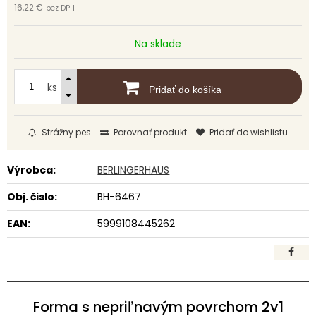
16,22 €
bez DPH
Na sklade
ks
Pridať do košíka
Strážny pes
Porovnať produkt
Pridať do wishlistu
Výrobca:
BERLINGERHAUS
Obj. čislo:
BH-6467
EAN:
5999108445262
Forma s nepriľnavým povrchom 2v1