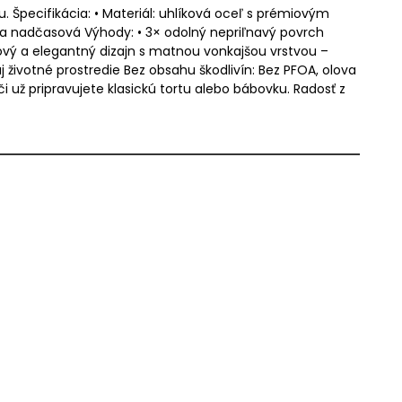
. Špecifikácia: • Materiál: uhlíková oceľ s prémiovým
 a nadčasová Výhody: • 3× odolný nepriľnavý povrch
ýlový a elegantný dizajn s matnou vonkajšou vrstvou –
 životné prostredie Bez obsahu škodlivín: Bez PFOA, olova
už pripravujete klasickú tortu alebo bábovku. Radosť z