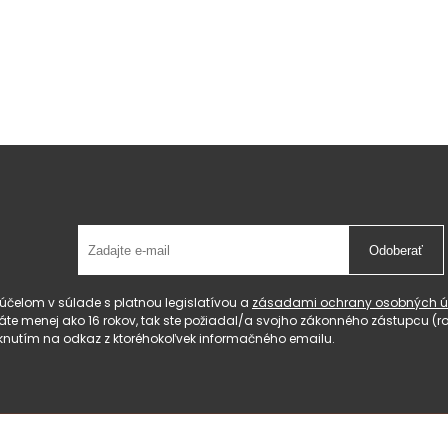
Odoberať
čelom v súlade s platnou legislatívou a
zásadami ochrany osobných ú
 máte menej ako 16 rokov, tak ste požiadal/a svojho zákonného zástupcu 
knutím na odkaz z ktoréhokoľvek informačného emailu.