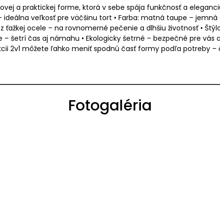
ej a praktickej forme, ktorá v sebe spája funkčnosť a eleganciu
ideálna veľkosť pre väčšinu tort • Farba: matná taupe – jemná
 z ťažkej ocele – na rovnomerné pečenie a dlhšiu životnosť • Št
 – šetrí čas aj námahu • Ekologicky šetrné – bezpečné pre vás aj
 2v1 môžete ľahko meniť spodnú časť formy podľa potreby – či 
Fotogaléria