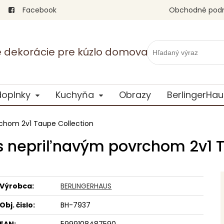
Facebook
Obchodné pod
vé dekorácie pre kúzlo domova
doplnky
Kuchyňa
Obrazy
BerlingerHau
chom 2v1 Taupe Collection
 s nepriľnavým povrchom 2v1 T
Výrobca:
BERLINGERHAUS
Obj. čislo:
BH-7937