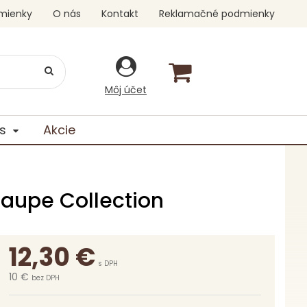
mienky
O nás
Kontakt
Reklamačné podmienky
Môj účet
s
Akcie
aupe Collection
12,30
€
s DPH
10 €
bez DPH