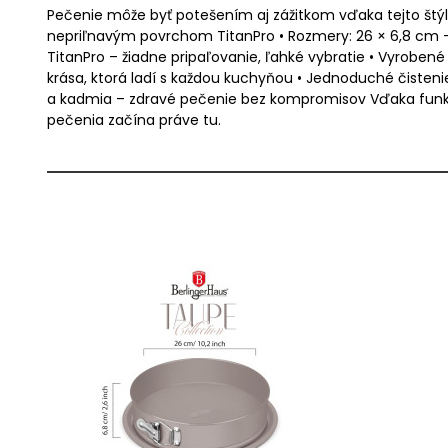
Pečenie môže byť potešením aj zážitkom vďaka tejto štýlov
nepriľnavým povrchom TitanPro • Rozmery: 26 × 6,8 cm – 
TitanPro – žiadne pripaľovanie, ľahké vybratie • Vyrobené
krása, ktorá ladí s každou kuchyňou • Jednoduché čistenie
a kadmia – zdravé pečenie bez kompromisov Vďaka funkcii
pečenia začína práve tu.