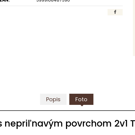
EAN:
5999108487590
Popis
Foto
 s nepriľnavým povrchom 2v1 T