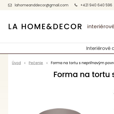
lahomeanddecor@gmail.com
+421 940 640 596
interiéro
Interiérové 
Úvod
Pečenie
Forma na tortu s nepriľnavým povr
Forma na tortu