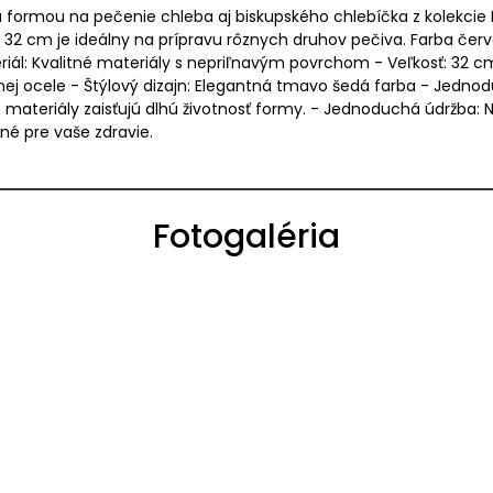
 formou na pečenie chleba aj biskupského chlebíčka z kolekcie 
mi 32 cm je ideálny na prípravu rôznych druhov pečiva. Farba č
teriál: Kvalitné materiály s nepriľnavým povrchom - Veľkosť: 32 
nej ocele - Štýlový dizajn: Elegantná tmavo šedá farba - Jednodu
 materiály zaisťujú dlhú životnosť formy. - Jednoduchá údržba: N
né pre vaše zdravie.
Fotogaléria