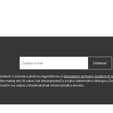
Odoberať
čelom v súlade s platnou legislatívou a
zásadami ochrany osobných ú
 máte menej ako 16 rokov, tak ste požiadal/a svojho zákonného zástupcu 
knutím na odkaz z ktoréhokoľvek informačného emailu.