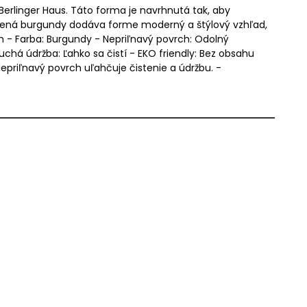
Berlinger Haus. Táto forma je navrhnutá tak, aby
ervená burgundy dodáva forme moderný a štýlový vzhľad,
cm - Farba: Burgundy - Nepriľnavý povrch: Odolný
chá údržba: Ľahko sa čistí - EKO friendly: Bez obsahu
epriľnavý povrch uľahčuje čistenie a údržbu. -