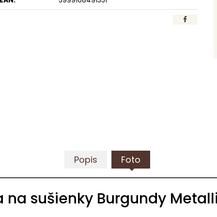
EAN:
5999108491351
Popis
Foto
 na sušienky Burgundy Metalli