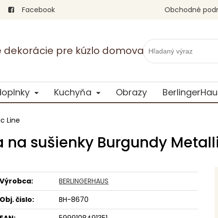
Facebook
Obchodné pod
vé dekorácie pre kúzlo domova
doplnky
Kuchyňa
Obrazy
BerlingerHau
c Line
 na sušienky Burgundy Metalli
Výrobca:
BERLINGERHAUS
Obj. čislo:
BH-8670