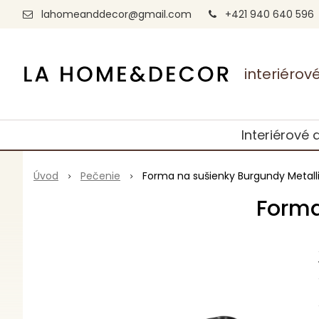
lahomeanddecor@gmail.com
+421 940 640 596
interiéro
Interiérové 
Úvod
Pečenie
Forma na sušienky Burgundy Metalli
Forma