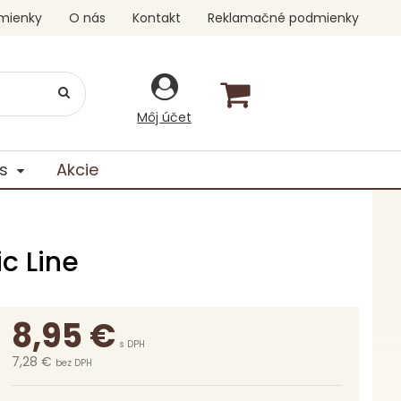
mienky
O nás
Kontakt
Reklamačné podmienky
Môj účet
s
Akcie
c Line
8,95
€
s DPH
7,28 €
bez DPH