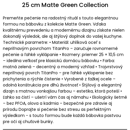
25 cm Matte Green Collection
Premeňte pečenie na radostný rituál s touto elegantnou
formou na bábovku z kolekcie Matte Green. Vďaka
kvalitnému prevedeniu a modernému dizajnu získate nielen
dokonalý výsledok, ale aj štýlový doplnok do vašej kuchyne.
Technické parametre: • Materiál: uhlíková oceľ s
nepriľnavým povrchom TitanPro – zaručuje rovnomerné
pečenie a ľahké vyklápanie • Rozmery: priemer 25 × 10,5 cm
– ideálna veľkosť pre klasickú domácu bábovku • Farba:
matná zelená – decentný a moderný vzhľad • Trojvrstvový
nepriľnavý povrch TitanPro – pre ľahké vyklopenie bez
prichytenia a rýchle čistenie • Vyrobené z ťažkej ocele –
odolná konštrukcia pre dlhú životnosť • Štýlový a elegantný
dizajn s matnou vonkajšou farbou – estetika, ktorá poteší •
Ľahko sa čistí – ušetrí vám čas aj námahu • Ekologicky šetrné
– bez PFOA, olova a kadmia – bezpečné pre zdravie aj
prírodu Doprajte si pečenie bez stresu as perfektným
výsledkom - s touto formou bude každá bábovka pastvou
pre oči aj chuťové bunky.