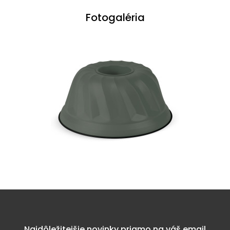
Fotogaléria
Najdôležitejšie novinky priamo na váš email