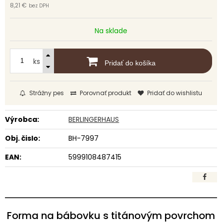
8,21 €
bez DPH
Na sklade
ks
Pridať do košíka
Strážny pes
Porovnať produkt
Pridať do wishlistu
Výrobca:
BERLINGERHAUS
Obj. čislo:
BH-7997
EAN:
5999108487415
Forma na bábovku s titánovým povrchom