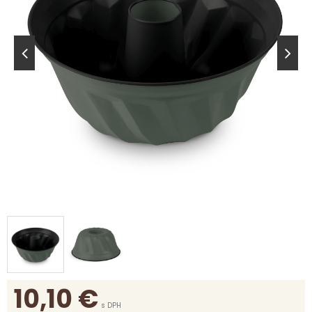
10,10
€
s DPH