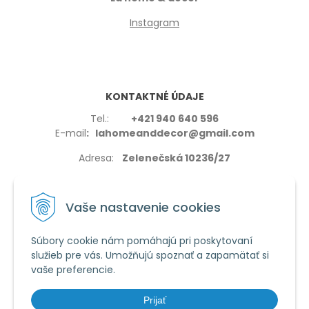
Instagram
KONTAKTNÉ ÚDAJE
Tel.:
+421 940 640 596
E-mail
: lahomeanddecor@gmail.com
Adresa:
Zelenečská 10236/27
91702,Trnava
Vaše nastavenie cookies
Súbory cookie nám pomáhajú pri poskytovaní
služieb pre vás. Umožňujú spoznať a zapamätať si
VŠETKO O NÁKUPE
vaše preferencie.
Reklamačné podmienky
Používanie cookies
Prijať
Obchodné podmienky