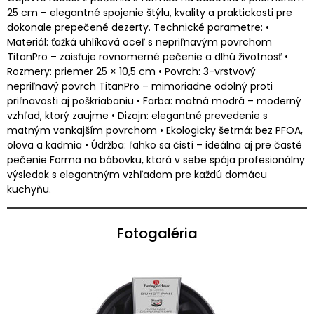
25 cm – elegantné spojenie štýlu, kvality a praktickosti pre
dokonale prepečené dezerty. Technické parametre: •
Materiál: ťažká uhlíková oceľ s nepriľnavým povrchom
TitanPro – zaisťuje rovnomerné pečenie a dlhú životnosť •
Rozmery: priemer 25 × 10,5 cm • Povrch: 3-vrstvový
nepriľnavý povrch TitanPro – mimoriadne odolný proti
priľnavosti aj poškriabaniu • Farba: matná modrá – moderný
vzhľad, ktorý zaujme • Dizajn: elegantné prevedenie s
matným vonkajším povrchom • Ekologicky šetrná: bez PFOA,
olova a kadmia • Údržba: ľahko sa čistí – ideálna aj pre časté
pečenie Forma na bábovku, ktorá v sebe spája profesionálny
výsledok s elegantným vzhľadom pre každú domácu
kuchyňu.
Fotogaléria