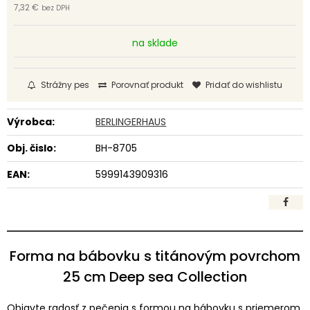
7,32 €
bez DPH
na sklade
Strážny pes
Porovnať produkt
Pridať do wishlistu
Výrobca:
BERLINGERHAUS
Obj. čislo:
BH-8705
EAN:
5999143909316
Forma na bábovku s titánovým povrchom
25 cm Deep sea Collection
Objavte radosť z pečenia s formou na bábovku s priemerom