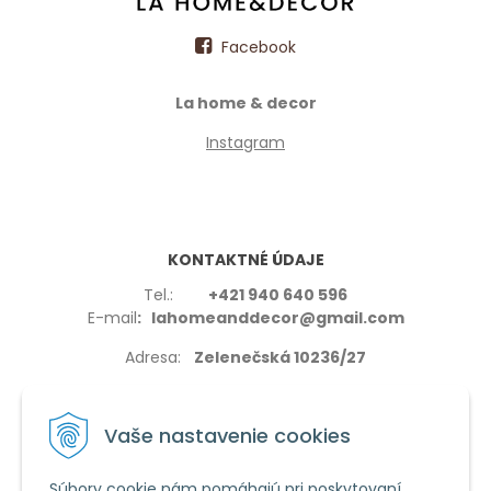
Facebook
La home & decor
Instagram
KONTAKTNÉ ÚDAJE
Tel.:
+421 940 640 596
E-mail
: lahomeanddecor@gmail.com
Adresa:
Zelenečská 10236/27
91702,Trnava
Vaše nastavenie cookies
Súbory cookie nám pomáhajú pri poskytovaní