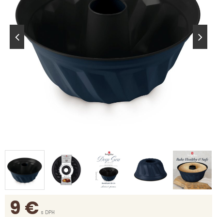
9
€
s DPH