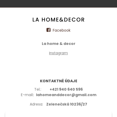
Facebook
La home & decor
Instagram
KONTAKTNÉ ÚDAJE
Tel.:
+421 940 640 596
E-mail
: lahomeanddecor@gmail.com
Adresa:
Zelenečská 10236/27
91702,Trnava