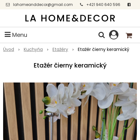
lahomeanddecor@gmail.com
+421 940 640 596
Facebook
Menu
Úvod
Kuchyňa
Etažéry
Etažér čierny keramický
Etažér čierny keramický