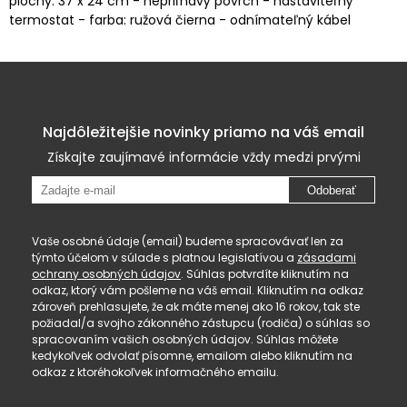
plochy: 37 x 24 cm - nepriľnavý povrch - nastaviteľný
termostat - farba: ružová čierna - odnímateľný kábel
Najdôležitejšie novinky priamo na váš email
Získajte zaujímavé informácie vždy medzi prvými
Odoberať
Vaše osobné údaje (email) budeme spracovávať len za
týmto účelom v súlade s platnou legislatívou a
zásadami
ochrany osobných údajov
. Súhlas potvrdíte kliknutím na
odkaz, ktorý vám pošleme na váš email. Kliknutím na odkaz
zároveň prehlasujete, že ak máte menej ako 16 rokov, tak ste
požiadal/a svojho zákonného zástupcu (rodiča) o súhlas so
spracovaním vašich osobných údajov. Súhlas môžete
kedykoľvek odvolať písomne, emailom alebo kliknutím na
odkaz z ktoréhokoľvek informačného emailu.