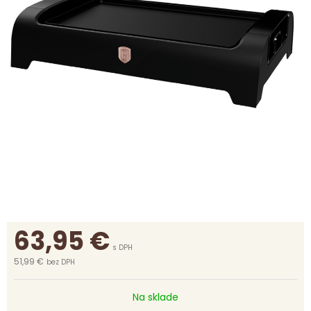
63,95
€
s DPH
51,99 €
bez DPH
Na sklade