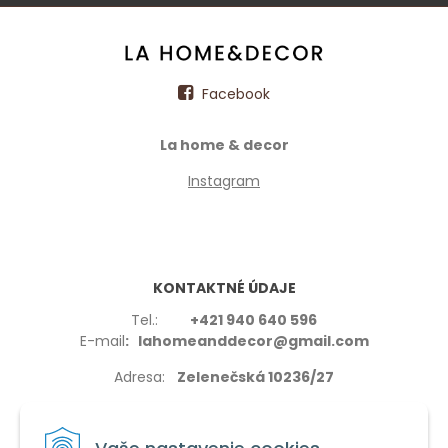
Facebook
La home & decor
Instagram
KONTAKTNÉ ÚDAJE
Tel.:
+421 940 640 596
E-mail
: lahomeanddecor@gmail.com
Adresa:
Zelenečská 10236/27
91702,Trnava