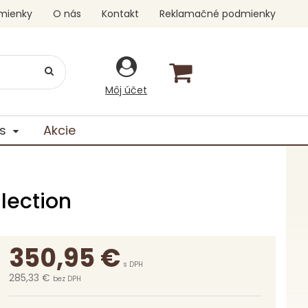
mienky
O nás
Kontakt
Reklamačné podmienky
Môj účet
s
Akcie
llection
350,95
€
s DPH
285,33 €
bez DPH