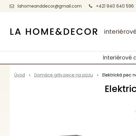
lahomeanddecor@gmail.com
+421 940 640 596
interiéro
Interiérové 
Úvod
Domáce grily,pece na pizzu
Elektrická pec n
Elektri