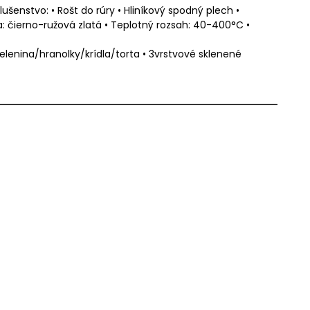
lušenstvo: • Rošt do rúry • Hliníkový spodný plech •
: čierno-ružová zlatá • Teplotný rozsah: 40-400°C •
ina/hranolky/krídla/torta • 3vrstvové sklenené