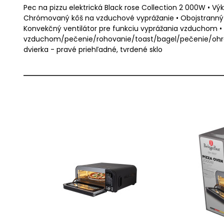
Pec na pizzu elektrická Black rose Collection 2 000W • Výko
Chrómovaný kôš na vzduchové vyprážanie • Obojstranný lia
Konvekčný ventilátor pre funkciu vyprážania vzduchom • Dig
vzduchom/pečenie/rohovanie/toast/bagel/pečenie/ohrev
dvierka - pravé priehľadné, tvrdené sklo