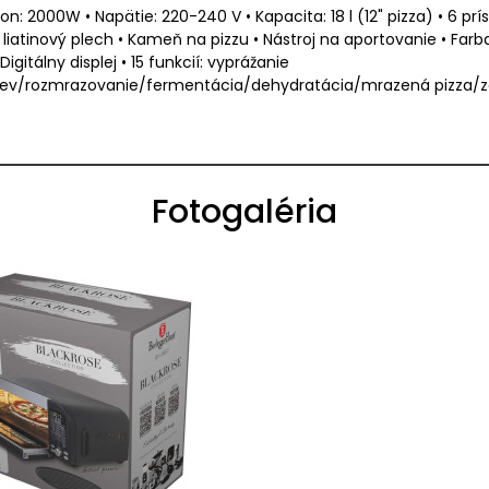
n: 2000W • Napätie: 220-240 V • Kapacita: 18 l (12" pizza) • 6 prís
tinový plech • Kameň na pizzu • Nástroj na aportovanie • Farba
itálny displej • 15 funkcií: vyprážanie
/rozmrazovanie/fermentácia/dehydratácia/mrazená pizza/zelen
Fotogaléria