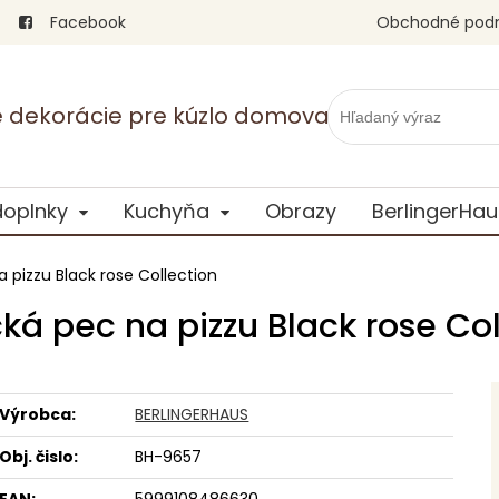
Facebook
Obchodné pod
vé dekorácie pre kúzlo domova
doplnky
Kuchyňa
Obrazy
BerlingerHau
a pizzu Black rose Collection
cká pec na pizzu Black rose Co
Výrobca:
BERLINGERHAUS
Obj. čislo:
BH-9657