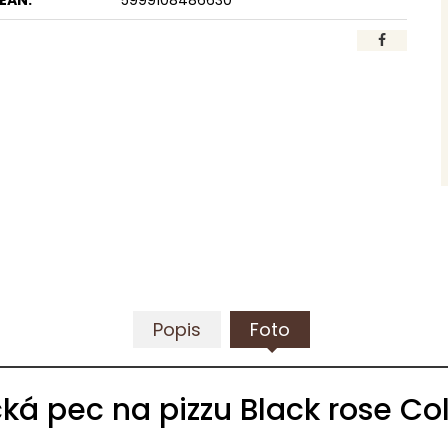
EAN:
5999108486630
Popis
Foto
cká pec na pizzu Black rose Co