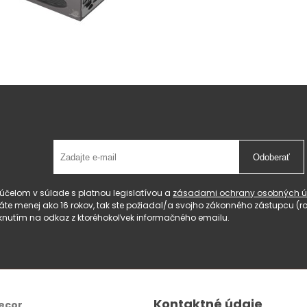
Odoberať
čelom v súlade s platnou legislatívou a
zásadami ochrany osobných ú
 máte menej ako 16 rokov, tak ste požiadal/a svojho zákonného zástupcu 
knutím na odkaz z ktoréhokoľvek informačného emailu.
Kontaktné údaje
ecor