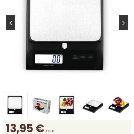
13,95
€
s DPH