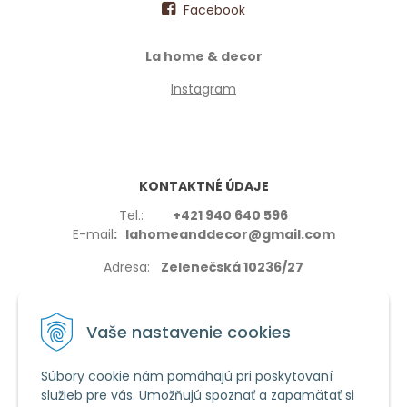
Facebook
La home & decor
Instagram
KONTAKTNÉ ÚDAJE
Tel.:
+421 940 640 596
E-mail
: lahomeanddecor@gmail.com
Adresa:
Zelenečská 10236/27
91702,Trnava
Vaše nastavenie cookies
Súbory cookie nám pomáhajú pri poskytovaní
služieb pre vás. Umožňujú spoznať a zapamätať si
VŠETKO O NÁKUPE