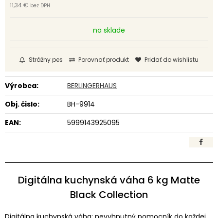
11,34 €
bez DPH
na sklade
Strážny pes
Porovnať produkt
Pridať do wishlistu
Výrobca:
BERLINGERHAUS
Obj. čislo:
BH-9914
EAN:
5999143925095
Digitálna kuchynská váha 6 kg Matte
Black Collection
Digitálna kuchynská váha: nevyhnutný pomocník do každej