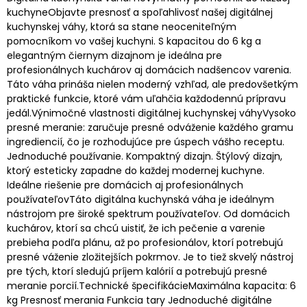
kuchyneObjavte presnosť a spoľahlivosť našej digitálnej
kuchynskej váhy, ktorá sa stane neoceniteľným
pomocníkom vo vašej kuchyni. S kapacitou do 6 kg a
elegantným čiernym dizajnom je ideálna pre
profesionálnych kuchárov aj domácich nadšencov varenia.
Táto váha prináša nielen moderný vzhľad, ale predovšetkým
praktické funkcie, ktoré vám uľahčia každodennú prípravu
jedál.Výnimočné vlastnosti digitálnej kuchynskej váhyVysoko
presné meranie: zaručuje presné odváženie každého gramu
ingrediencií, čo je rozhodujúce pre úspech vášho receptu.
Jednoduché používanie. Kompaktný dizajn. Štýlový dizajn,
ktorý esteticky zapadne do každej modernej kuchyne.
Ideálne riešenie pre domácich aj profesionálnych
používateľovTáto digitálna kuchynská váha je ideálnym
nástrojom pre široké spektrum používateľov. Od domácich
kuchárov, ktorí sa chcú uistiť, že ich pečenie a varenie
prebieha podľa plánu, až po profesionálov, ktorí potrebujú
presné váženie zložitejších pokrmov. Je to tiež skvelý nástroj
pre tých, ktorí sledujú príjem kalórií a potrebujú presné
meranie porcií.Technické špecifikácieMaximálna kapacita: 6
kg Presnosť merania Funkcia tary Jednoduché digitálne