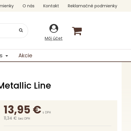
mienky
O nás
Kontakt
Reklamačné podmienky
Môj účet
s
Akcie
etallic Line
13,95
€
s DPH
11,34 €
bez DPH