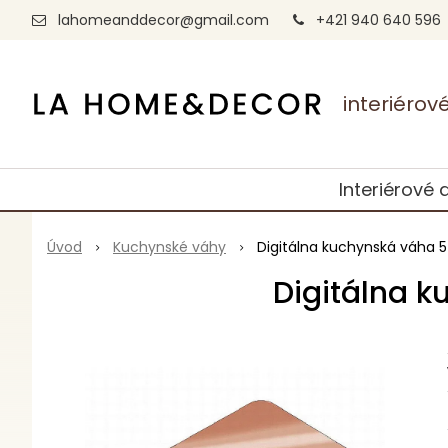
lahomeanddecor@gmail.com
+421 940 640 596
interiéro
Interiérové 
Úvod
Kuchynské váhy
Digitálna kuchynská váha 5 
Digitálna k