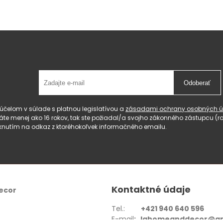
Odoberať
čelom v súlade s platnou legislatívou a
zásadami ochrany osobných ú
 máte menej ako 16 rokov, tak ste požiadal/a svojho zákonného zástupcu 
knutím na odkaz z ktoréhokoľvek informačného emailu.
Kontaktné údaje
ecor
Tel.:
+421 940 640 596
E-mail
: lahomeanddecor@gm