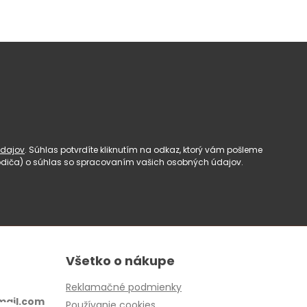
dajov
. Súhlas potvrdíte kliknutím na odkaz, ktorý vám pošleme
(rodiča) o súhlas so spracovaním vašich osobných údajov.
Všetko o nákupe
Reklamačné podmienky
ail.com
Používanie cookies