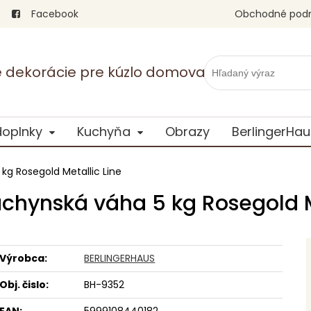
Facebook
Obchodné pod
vé dekorácie pre kúzlo domova
doplnky
Kuchyňa
Obrazy
BerlingerHau
kg Rosegold Metallic Line
uchynská váha 5 kg Rosegold M
Výrobca:
BERLINGERHAUS
Obj. čislo:
BH-9352