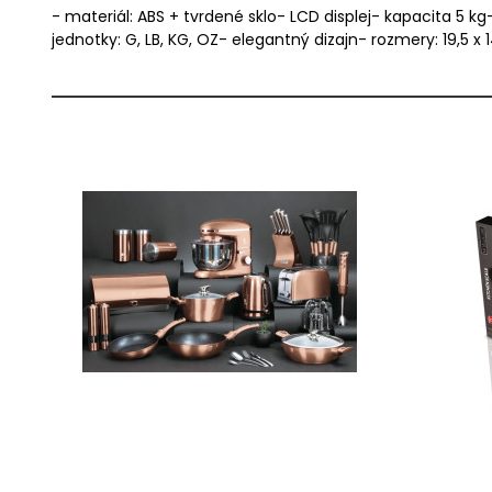
- materiál: ABS + tvrdené sklo- LCD displej- kapacita 5 k
jednotky: G, LB, KG, OZ- elegantný dizajn- rozmery: 19,5 x