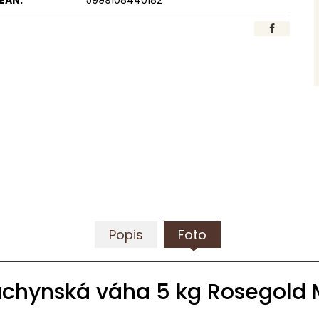
EAN:
5999108440182
Popis
Foto
uchynská váha 5 kg Rosegold M