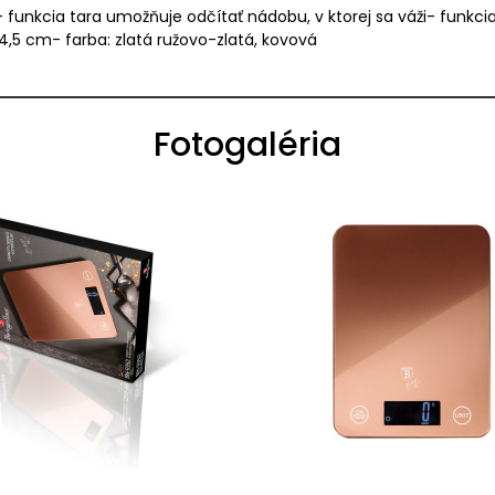
g- funkcia tara umožňuje odčítať nádobu, v ktorej sa váži- funkc
 14,5 cm- farba: zlatá ružovo-zlatá, kovová
Fotogaléria