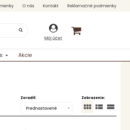
mienky
O nás
Kontakt
Reklamačné podmienky
Môj účet
s
Akcie
Zoradiť:
Zobrazenie:
Prednastavené