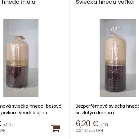
a hnedá malá
Sviečka hnedá veľká
mová sviečka hnedo-bežová
Bezparfémová sviečka hned
 prvkom vhodná aj na
so zlatým lemom
e
€
6,20
€
s DPH
s DPH
Výška 14,5cm
DPH
5,04 €
bez DPH
,4cm
Priemer 5,8cm