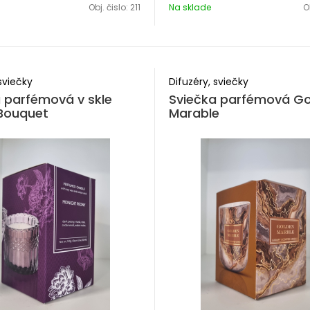
Obj. čislo:
211
Na sklade
O
5,8cm
sviečky
Difuzéry, sviečky
 parfémová v skle
Sviečka parfémová G
 Bouquet
Marable