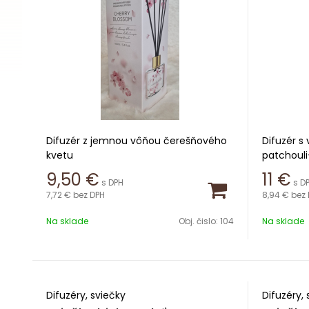
Difuzér z jemnou vôňou čerešňového
Difuzér s
kvetu
patchoul
menších p
9,50
€
11
€
s DPH
s D
Obsah 100ml
7,72 €
bez DPH
8,94 €
bez 
Obsah 10
Výdrž 6-10 týždňov
Na sklade
Obj. čislo:
104
Na sklade
Výdrž 6-1
Difuzéry, sviečky
Difuzéry, 