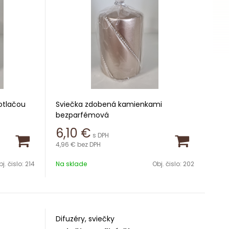
otlačou
Sviečka zdobená kamienkami
bezparfémová
6,10
€
s DPH
Výška 10cm
4,96 €
bez DPH
Priemer 6,8cm
j. čislo:
214
Na sklade
Obj. čislo:
202
Difuzéry, sviečky