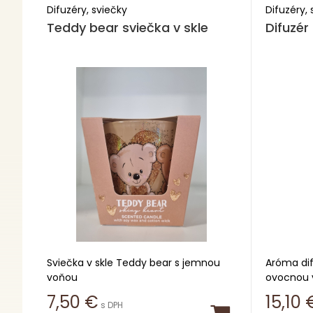
Difuzéry, sviečky
Difuzéry, 
Teddy bear sviečka v skle
Difuzér
Sviečka v skle Teddy bear s jemnou
Aróma dif
voňou
ovocnou 
priestoro
7,50
€
15,10
s DPH
Doba horenia 30h