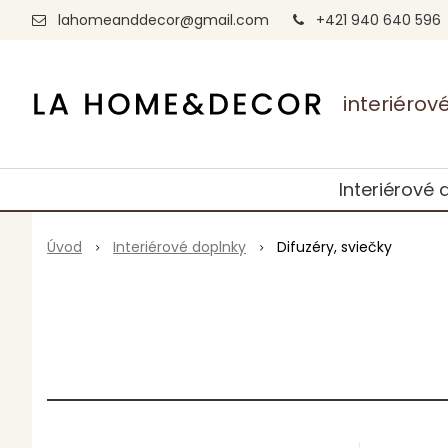
lahomeanddecor@gmail.com
+421 940 640 596
interiéro
Interiérové 
Úvod
Interiérové doplnky
Difuzéry, sviečky