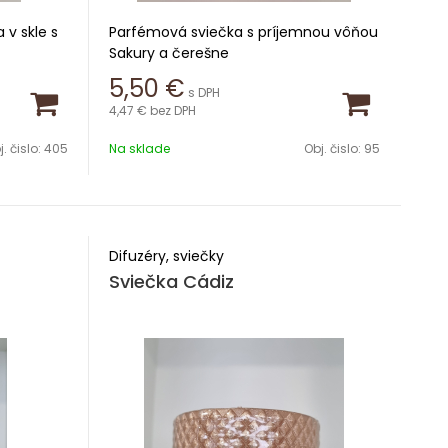
v skle s
Parfémová sviečka s príjemnou vôňou
Sakury a čerešne
5,50
€
s DPH
Hmotnosť 115g
4,47 €
bez DPH
Doba horenia 30h
. čislo:
405
Na sklade
Obj. čislo:
95
Difuzéry, sviečky
Sviečka Cádiz