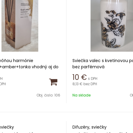
 vôňou harmónie
Sviečka valec s kvetinovou p
i+amber+tonka vhodný aj do
bez parfémová
riestorov
10
€
PH
s DPH
Hmotnosť 425g
DPH
8,13 €
bez DPH
0ml
Rozmery 70x130mm valec
Obj. čislo:
106
Na sklade
Ob
0 týždňov
sviečky
Difuzéry, sviečky