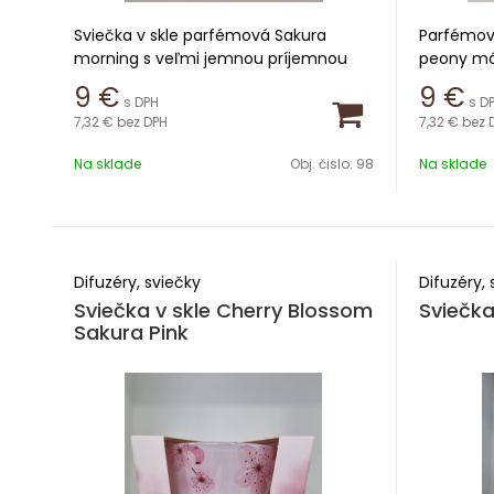
Sviečka v skle parfémová Sakura
Parfémová
morning s veľmi jemnou príjemnou
peony má
vôňou a s dobou horenia 30 hodín
céderové
9
€
9
€
s DPH
s D
7,32 €
bez DPH
7,32 €
bez 
Výška 8,8cm
Výška 8,
Na sklade
Obj. čislo:
98
Na sklade
Priemer 8,4cm
Priemer 
Zloženie cherry
Doba hor
blossom,jasmine,violet,helitrope,cucumber
Difuzéry, sviečky
Difuzéry, 
Sviečka v skle Cherry Blossom
Sviečka
Sakura Pink