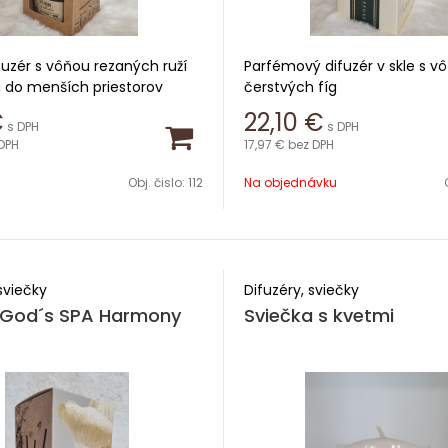
uzér s vôňou rezaných ruží
Parfémový difuzér v skle s v
 do menších priestorov
čerstvých fíg
€
22,10
€
s DPH
s DPH
ml
Obsah 230ml
DPH
17,97 €
bez DPH
 týždňov
Výdrž 14-20 týždňov
Obj. čislo:
112
Na objednávku
sviečky
Difuzéry, sviečky
r God´s SPA Harmony
Sviečka s kvetmi