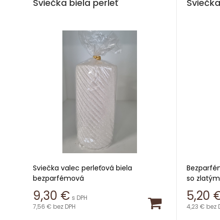
Sviečka biela perleť
Sviečk
Sviečka valec perleťová biela
Bezparfé
bezparfémová
so zlatým
dekoráci
9,30
€
5,20
s DPH
Výška 13,5cm
7,56 €
bez DPH
4,23 €
bez 
Výška 12
Priemer 6,8cm