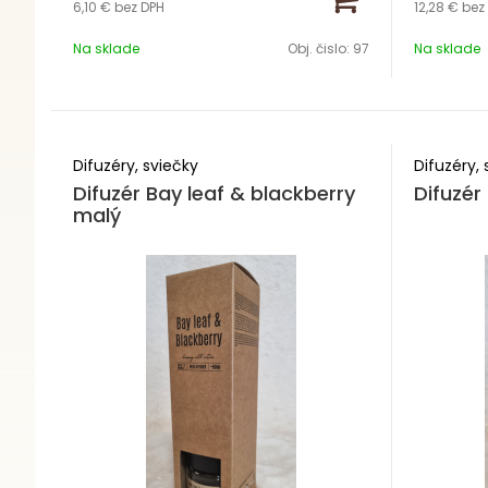
6,10 €
bez DPH
12,28 €
bez
Obsah 23
Hmotnosť 115g
Na sklade
Obj. čislo:
97
Na sklade
Zloženie 
Výdrž 8-1
Difuzéry, sviečky
Difuzéry, 
Difuzér Bay leaf & blackberry
Difuzér
malý