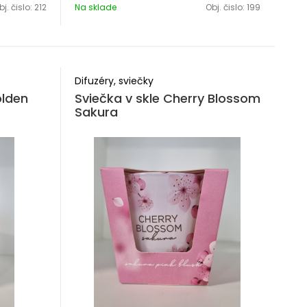
bj. čislo:
212
Na sklade
Obj. čislo:
199
Difuzéry, sviečky
olden
Sviečka v skle Cherry Blossom
Sakura