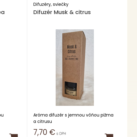
Difuzéry, sviečky
ea
Difuzér Musk & citrus
ou
Aróma difuzér s jemnou vôňou pižma
a citrusu
7,70
€
s DPH