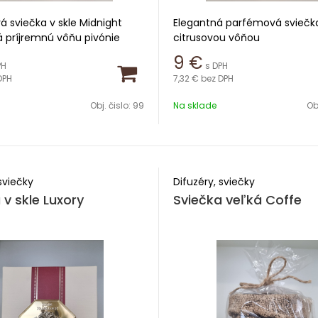
 sviečka v skle Midnight
Elegantná parfémová sviečka 
 príjremnú vôňu pivónie
citrusovou vôňou
ho dreva
9
€
PH
s DPH
Hmotnosť 150g
DPH
7,32 €
bez DPH
8cm
Doba horenia 30h
Obj. čislo:
99
Na sklade
Obj
8,4cm
enia 30h
sviečky
Difuzéry, sviečky
 v skle Luxory
Sviečka veľká Coffe