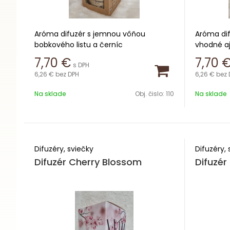
Aróma difuzér s jemnou vôňou
Aróma dif
bobkového listu a černíc
vhodné aj
7,70
€
7,70
s DPH
Obsah 50ml
Obsah 50
6,26 €
bez DPH
6,26 €
bez 
Zloženie Bay leaf & Blackberry
Výdrž 4-8
Na sklade
Obj. čislo:
110
Na sklade
Výdrž 4-8 týždňov
Difuzéry, sviečky
Difuzéry, 
Difuzér Cherry Blossom
Difuzé