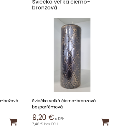
Sviečka veľká čierno-
bronzová
o-bežová
Sviečka veľká čierno-bronzová
bezparfémová
9,20
€
s DPH
Výška 19,5cm
7,48 €
bez DPH
Priemer 7cm