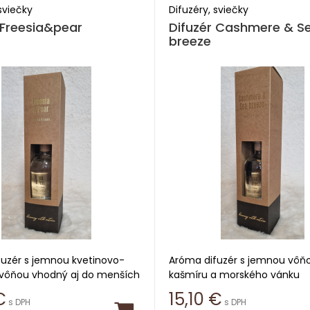
sviečky
Difuzéry, sviečky
 Freesia&pear
Difuzér Cashmere & S
breeze
uzér s jemnou kvetinovo-
Aróma difuzér s jemnou vôň
vôňou vhodný aj do menších
kašmíru a morského vánku
v
€
15,10
€
s DPH
s DPH
Obsah 230ml