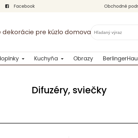
Facebook
Obchodné pod
vé dekorácie pre kúzlo domova
doplnky
Kuchyňa
Obrazy
BerlingerHau
Difuzéry, sviečky