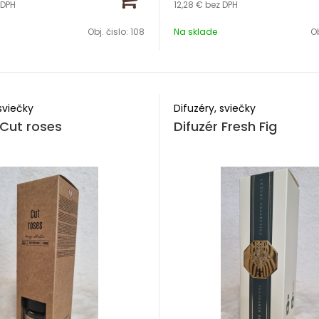
 DPH
12,28 €
bez DPH
0ml
Zloženie Cashmere & Sea br
Obj. čislo:
108
Na sklade
Ob
fressia+pear
Výdrž 8-12 týždňov
2 týždňov
sviečky
Difuzéry, sviečky
 Cut roses
Difuzér Fresh Fig