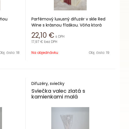
ôňou
Parfémový luxusný difuzér v skle Red
Wine s krásnou fľaškou. Vôňa ktorá
prevoní Váš domov výdrž 14 až 20
22,10
€
s DPH
týždňov
17,97 €
bez DPH
Obsah 230ml
Obj. čislo:
18
Na objednávku
Obj. čislo:
19
Difuzéry, sviečky
Sviečka valec zlatá s
kamienkami malá