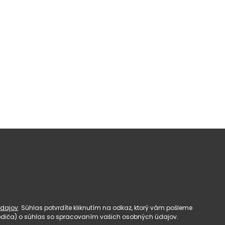
dajov
. Súhlas potvrdíte kliknutím na odkaz, ktorý vám pošleme
(rodiča) o súhlas so spracovaním vašich osobných údajov.