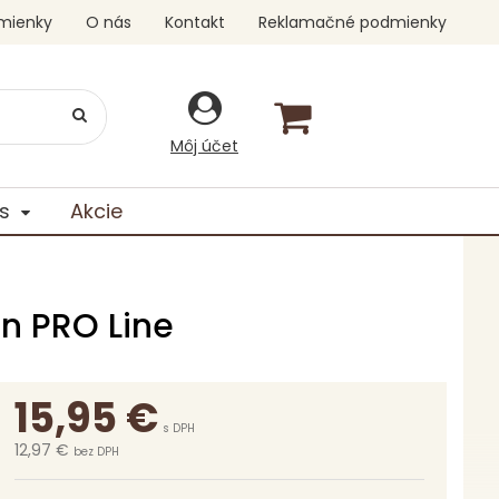
mienky
O nás
Kontakt
Reklamačné podmienky
Môj účet
s
Akcie
n PRO Line
15,95
€
s DPH
12,97 €
bez DPH