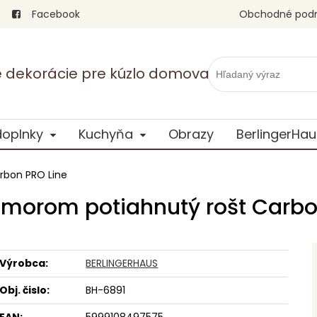
Facebook
Obchodné pod
vé dekorácie pre kúzlo domova
doplnky
Kuchyňa
Obrazy
BerlingerHau
rbon PRO Line
morom potiahnutý rošt Carbo
Výrobca:
BERLINGERHAUS
Obj. čislo:
BH-6891