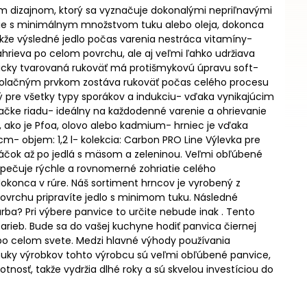
dizajnom, ktorý sa vyznačuje dokonalými nepriľnavými
renie s minimálnym množstvom tuku alebo oleja, dokonca
takže výsledné jedlo počas varenia nestráca vitamíny-
ahrieva po celom povrchu, ale aj veľmi ľahko udržiava
icky tvarovaná rukoväť má protišmykovú úpravu soft-
izolačným prvkom zostáva rukoväť počas celého procesu
ý pre všetky typy sporákov a indukciu- vďaka vynikajúcim
čke riadu- ideálny na každodenné varenie a ohrievanie
, ako je Pfoa, olovo alebo kadmium- hrniec je vďaka
m- objem: 1,2 l- kolekcia: Carbon PRO Line Výlevka pre
áčok až po jedlá s mäsom a zeleninou. Veľmi obľúbené
ezpečuje rýchle a rovnomerné zohriatie celého
okonca v rúre. Náš sortiment hrncov je vyrobený z
povrchu pripravíte jedlo s minimom tuku. Následné
rba? Pri výbere panvice to určite nebude inak . Tento
rieb. Bude sa do vašej kuchyne hodiť panvica čiernej
po celom svete. Medzi hlavné výhody používania
ponuky výrobkov tohto výrobcu sú veľmi obľúbené panvice,
nosť, takže vydržia dlhé roky a sú skvelou investíciou do