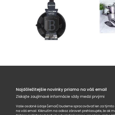
Najdôležitejšie novinky priamo na váš email
Získajte zaujímavé informácie vždy medzi prvými
Vaše osobné údaje (email) budeme spracovávať len za týmto ú
na váš email. Kliknutím na odkaz zároveň prehlasujete, že ak