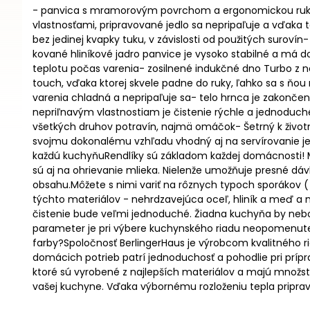
- panvica s mramorovým povrchom a ergonomickou rukov
vlastnosťami, pripravované jedlo sa nepripaľuje a vďaka
bez jedinej kvapky tuku, v závislosti od použitých suroví
kované hliníkové jadro panvice je vysoko stabilné a má d
teplotu počas varenia- zosilnené indukčné dno Turbo z
touch, vďaka ktorej skvele padne do ruky, ľahko sa s 
varenia chladná a nepripaľuje sa- telo hrnca je zakonče
nepriľnavým vlastnostiam je čistenie rýchle a jednoduc
všetkých druhov potravín, najmä omáčok- Šetrný k životn
svojmu dokonalému vzhľadu vhodný aj na servírovanie jedl
každú kuchyňuRendlíky sú základom každej domácnosti! M
sú aj na ohrievanie mlieka. Nielenže umožňuje presné dáv
obsahu.Môžete s nimi variť na rôznych typoch sporákov (
týchto materiálov - nehrdzavejúca oceľ, hliník a meď a 
čistenie bude veľmi jednoduché. Žiadna kuchyňa by nebola
parameter je pri výbere kuchynského riadu neopomenuteľn
farby?Spoločnosť BerlingerHaus je výrobcom kvalitného 
domácich potrieb patrí jednoduchosť a pohodlie pri prípr
ktoré sú vyrobené z najlepších materiálov a majú množstv
vašej kuchyne. Vďaka výbornému rozloženiu tepla pripra