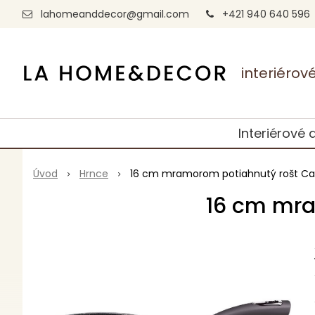
lahomeanddecor@gmail.com
+421 940 640 596
interiéro
Interiérové 
Úvod
Hrnce
16 cm mramorom potiahnutý rošt Ca
16 cm mra