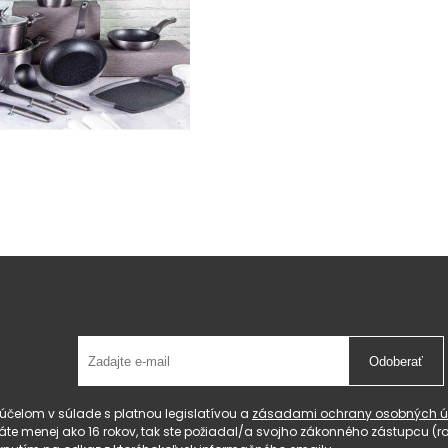
Odoberať
čelom v súlade s platnou legislatívou a
zásadami ochrany osobných ú
 máte menej ako 16 rokov, tak ste požiadal/a svojho zákonného zástupcu 