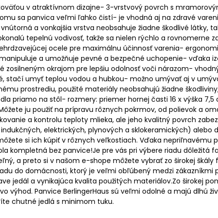
äťou v atraktívnom dizajne- 3-vrstvový povrch s mramorovým 
 tomu sa panvica veľmi ľahko čistí- je vhodná aj na zdravé va
n- vnútorná a vonkajšia vrstva neobsahuje žiadne škodlivé látky, 
okonalú tepelnú vodivosť, takže sa nielen rýchlo a rovnomerne z
 nehrdzavejúcej ocele pre maximálnu účinnosť varenia- ergonom
ňou manipuluje a umožňuje pevné a bezpečné uchopenie- vďaka 
né zosilneným okrajom pre lepšiu odolnosť voči nárazom- vhodn
hé, stačí umyť teplou vodou a hubkou- možno umývať aj v umýva
ému prostrediu, použité materiály neobsahujú žiadne škodliviny
a priamo na stôl- rozmery: priemer hornej časti 16 x výška 7,5 c
ôžete ju použiť na prípravu rôznych pokrmov, od polievok a om
kovanie a kontrolu teploty mlieka, ale jeho kvalitný povrch zab
 indukčných, elektrických, plynových a sklokeramických) alebo d
môžete si ich kúpiť v rôznych veľkostiach. Vďaka nepriľnavému 
 kompletná bez panvice!Je pre vás pri výbere riadu dôležitá fa
ý, a preto si v našom e-shope môžete vybrať zo širokej škály fa
riadu do domácnosti, ktorý je veľmi obľúbený medzi zákazníkmi 
ave jedál a vynikajúca kvalita použitých materiálov.Zo širokej 
o výhod. Panvice BerlingerHaus sú veľmi odolné a majú dlhú život
víte chutné jedlá s minimom tuku.