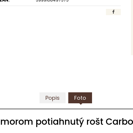
EAN:
5999108497575
Popis
Foto
morom potiahnutý rošt Carbo