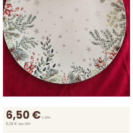
6,50
€
s DPH
5,28 €
bez DPH