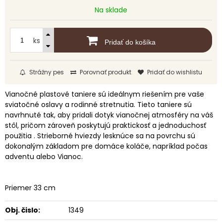
Na sklade
ks
Pridať do košíka
Strážny pes
Porovnať produkt
Pridať do wishlistu
Vianočné plastové taniere sú ideálnym riešením pre vaše
sviatočné oslavy a rodinné stretnutia. Tieto taniere sú
navrhnuté tak, aby pridali dotyk vianočnej atmosféry na váš
stôl, pričom zároveň poskytujú praktickosť a jednoduchosť
použitia . Strieborné hviezdy lesknúce sa na povrchu sú
dokonalým základom pre domáce koláče, napríklad počas
adventu alebo Vianoc.
Priemer 33 cm
Obj. čislo:
1349