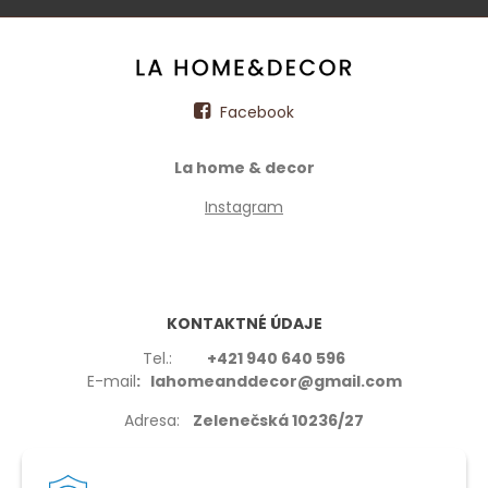
Facebook
La home & decor
Instagram
KONTAKTNÉ ÚDAJE
Tel.:
+421 940 640 596
E-mail
: lahomeanddecor@gmail.com
Adresa:
Zelenečská 10236/27
91702,Trnava