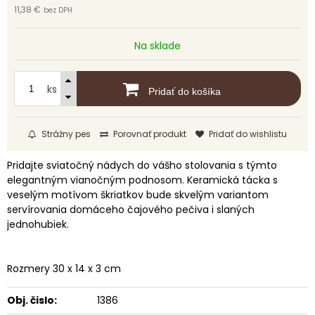
11,38 €
bez DPH
Na sklade
ks
Pridať do košíka
Strážny pes
Porovnať produkt
Pridať do wishlistu
Pridajte sviatočný nádych do vášho stolovania s týmto
elegantným vianočným podnosom. Keramická tácka s
veselým motívom škriatkov bude skvelým variantom
servírovania domáceho čajového pečiva i slaných
jednohubiek.
Rozmery 30 x 14 x 3 cm
Obj. čislo:
1386