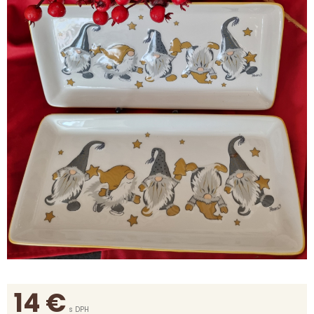
14
€
s DPH