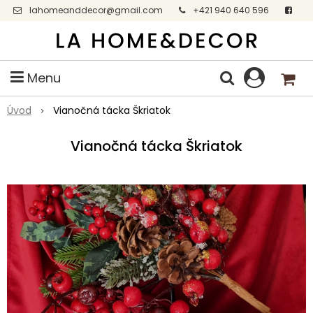
lahomeanddecor@gmail.com
+421 940 640 596
Facebook
Menu
Úvod
Vianočná tácka Škriatok
Vianočná tácka Škriatok