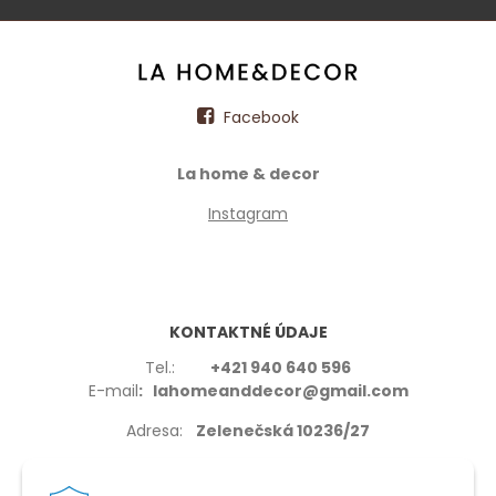
Facebook
La home & decor
Instagram
KONTAKTNÉ ÚDAJE
Tel.:
+421 940 640 596
E-mail
: lahomeanddecor@gmail.com
Adresa:
Zelenečská 10236/27
91702,Trnava