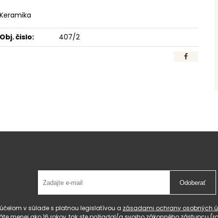
Keramika
Obj. čislo:
407/2
Odoberať
čelom v súlade s platnou legislatívou a
zásadami ochrany osobných ú
 máte menej ako 16 rokov, tak ste požiadal/a svojho zákonného zástupcu 