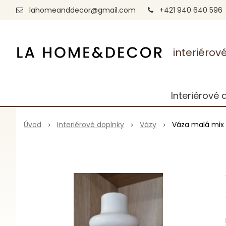
lahomeanddecor@gmail.com
+421 940 640 596
interiéro
Interiérové 
Úvod
Interiérové doplnky
Vázy
Váza malá mix