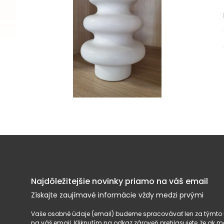
Najdôležitejšie novinky priamo na váš email
Získajte zaujímavé informácie vždy medzi prvými
Vaše osobné údaje (email) budeme spracovávať len za týmto ú
na váš email. Kliknutím na odkaz zároveň prehlasujete, že ak