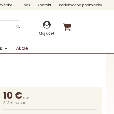
mienky
O nás
Kontakt
Reklamačné podmienky
Môj účet
s
Akcie
10
€
s DPH
8,13 €
bez DPH