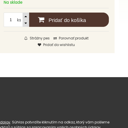
Na sklade
ks
Pridať do košíka
Strážny pes
Porovnať produkt
Pridať do wishlistu
dajov
. Súhlas potvrdíte kliknutím na odkaz, ktorý vám pošleme
(rodiča) o súhlas so spracovaním vašich osobných údajov.