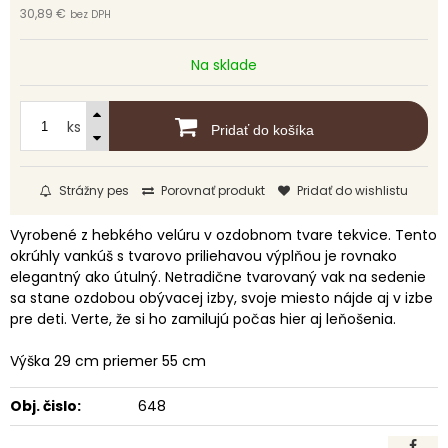
30,89 €
bez DPH
Na sklade
ks
Pridať do košíka
Strážny pes
Porovnať produkt
Pridať do wishlistu
Vyrobené z hebkého velúru v ozdobnom tvare tekvice. Tento
okrúhly vankúš s tvarovo priliehavou výplňou je rovnako
elegantný ako útulný. Netradične tvarovaný vak na sedenie
sa stane ozdobou obývacej izby, svoje miesto nájde aj v izbe
pre deti. Verte, že si ho zamilujú počas hier aj leňošenia.
Výška 29 cm priemer 55 cm
Obj. čislo:
648