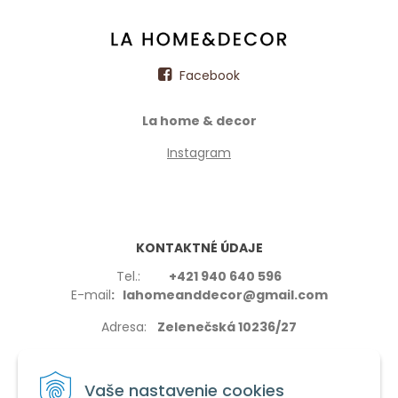
Facebook
La home & decor
Instagram
KONTAKTNÉ ÚDAJE
Tel.:
+421 940 640 596
E-mail
: lahomeanddecor@gmail.com
Adresa:
Zelenečská 10236/27
91702,Trnava
Vaše nastavenie cookies