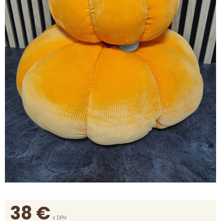
38
€
s DPH