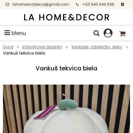
lahomeanddecor@gmail.com
+421 940 640 596
Facebook
Menu
Úvod
Interiérové doplnky
Vankúše, návliečky, deky
Vankuš tekvica biela
Vankuš tekvica biela