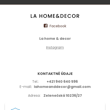
Facebook
La home & decor
Instagram
KONTAKTNÉ ÚDAJE
Tel.:
+421 940 640 596
E-mail
: lahomeanddecor@gmail.com
Adresa:
Zelenečská 10236/27
91702,Trnava