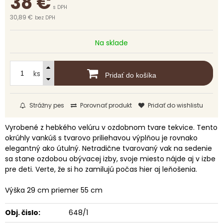
38
€
s DPH
30,89 €
bez DPH
Na sklade
ks
Pridať do košíka
Strážny pes
Porovnať produkt
Pridať do wishlistu
Vyrobené z hebkého velúru v ozdobnom tvare tekvice. Tento
okrúhly vankúš s tvarovo priliehavou výplňou je rovnako
elegantný ako útulný. Netradične tvarovaný vak na sedenie
sa stane ozdobou obývacej izby, svoje miesto nájde aj v izbe
pre deti. Verte, že si ho zamilujú počas hier aj leňošenia.
Výška 29 cm priemer 55 cm
Obj. čislo:
648/1