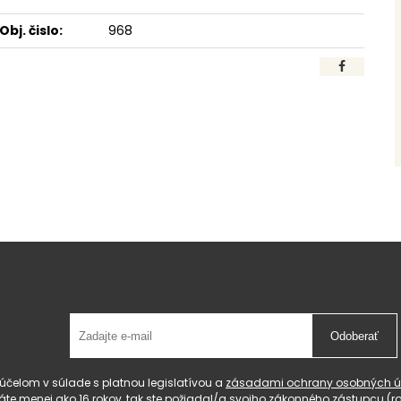
Obj. čislo:
968
Odoberať
čelom v súlade s platnou legislatívou a
zásadami ochrany osobných ú
 máte menej ako 16 rokov, tak ste požiadal/a svojho zákonného zástupcu 