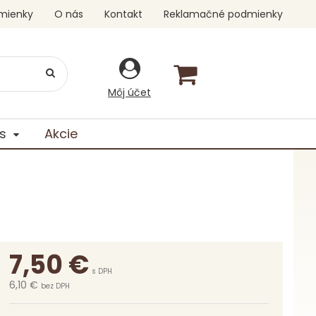
mienky
O nás
Kontakt
Reklamačné podmienky
Môj účet
s
Akcie
7,50
€
s DPH
6,10 €
bez DPH