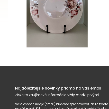
Najdôležitejšie novinky priamo na váš email
Získajte zaujímavé informácie vždy medzi prvými
Vaše osobné údaje (email) budeme spracovávať len za týmto ú
na váš email. Kliknutím na odkaz zároveň prehlasujete, že ak