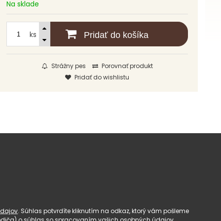
Na sklade
ks
Pridať do košíka
Strážny pes
Porovnať produkt
Pridať do wishlistu
dajov
. Súhlas potvrdíte kliknutím na odkaz, ktorý vám pošleme
(rodiča) o súhlas so spracovaním vašich osobných údajov.