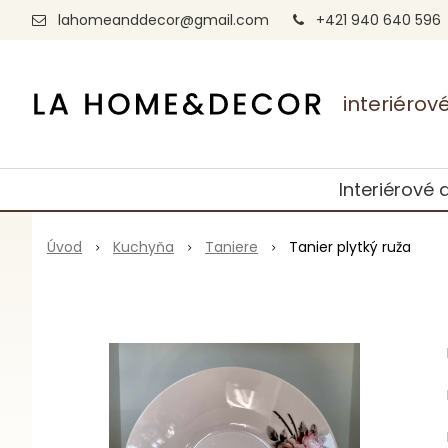
lahomeanddecor@gmail.com
+421 940 640 596
interiéro
Interiérové 
Úvod
Kuchyňa
Taniere
Tanier plytký ruža