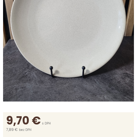
9,70
€
s DPH
7,89 €
bez DPH