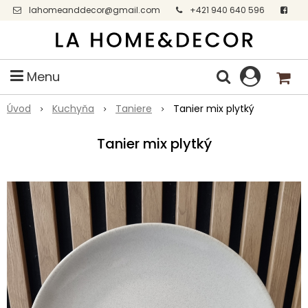
lahomeanddecor@gmail.com
+421 940 640 596
Facebook
Menu
Úvod
Kuchyňa
Taniere
Tanier mix plytký
Tanier mix plytký