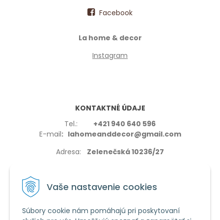
Facebook
La home & decor
Instagram
KONTAKTNÉ ÚDAJE
Tel.:
+421 940 640 596
E-mail
: lahomeanddecor@gmail.com
Adresa:
Zelenečská 10236/27
91702,Trnava
Vaše nastavenie cookies
Súbory cookie nám pomáhajú pri poskytovaní