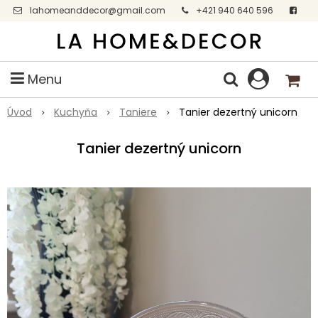
lahomeanddecor@gmail.com
+421 940 640 596
Facebook
Menu
Úvod
Kuchyňa
Taniere
Tanier dezertný unicorn
Tanier dezertný unicorn