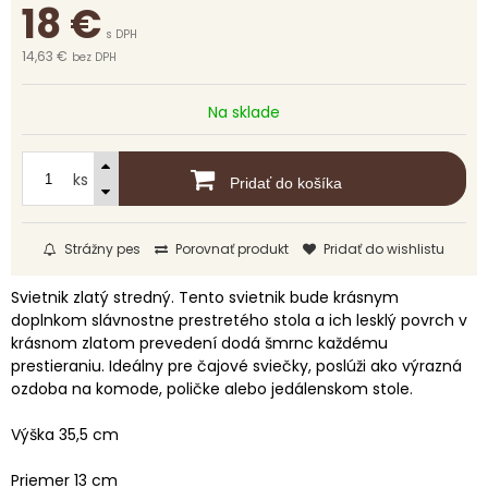
18
€
s DPH
14,63 €
bez DPH
Na sklade
ks
Pridať do košíka
Strážny pes
Porovnať produkt
Pridať do wishlistu
Svietnik zlatý stredný. Tento svietnik bude krásnym
doplnkom slávnostne prestretého stola a ich lesklý povrch v
krásnom zlatom prevedení dodá šmrnc každému
prestieraniu. Ideálny pre čajové sviečky, poslúži ako výrazná
ozdoba na komode, poličke alebo jedálenskom stole.
Výška 35,5 cm
Priemer 13 cm