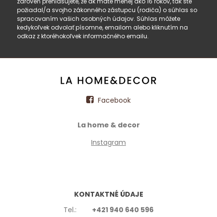
zároveň prehlasujete, že ak máte menej ako 16 rokov, tak ste
požiadal/a svojho zákonného zástupcu (rodiča) o súhlas so
spracovaním vašich osobných údajov. Súhlas môžete
kedykoľvek odvolať písomne, emailom alebo kliknutím na
odkaz z ktoréhokoľvek informačného emailu.
Facebook
La home & decor
Instagram
KONTAKTNÉ ÚDAJE
Tel.:
+421 940 640 596