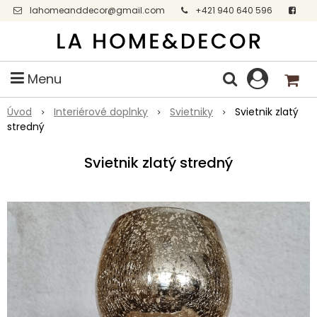
lahomeanddecor@gmail.com
+421 940 640 596
Facebook
Menu
Úvod
Interiérové doplnky
Svietniky
Svietnik zlatý
stredný
Svietnik zlatý stredný