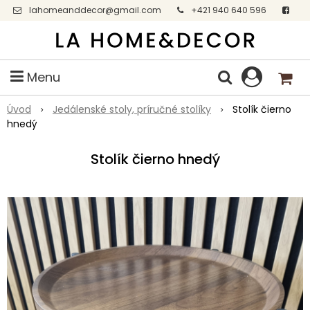
lahomeanddecor@gmail.com
+421 940 640 596
Facebook
Menu
Úvod
Jedálenské stoly, príručné stolíky
Stolík čierno
hnedý
Stolík čierno hnedý