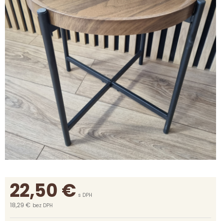
22,50
€
s DPH
18,29 €
bez DPH