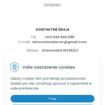
Instagram
KONTAKTNÉ ÚDAJE
Tel.:
+421 940 640 596
E-mail
: lahomeanddecor@gmail.com
Adresa:
Zelenečská 10236/27
91702,Trnava
Vaše nastavenie cookies
Súbory cookie nám pomáhajú pri poskytovaní
služieb pre vás. Umožňujú spoznať a zapamätať si
VŠETKO O NÁKUPE
vaše preferencie.
Reklamačné podmienky
Používanie cookies
Prijať
Obchodné podmienky