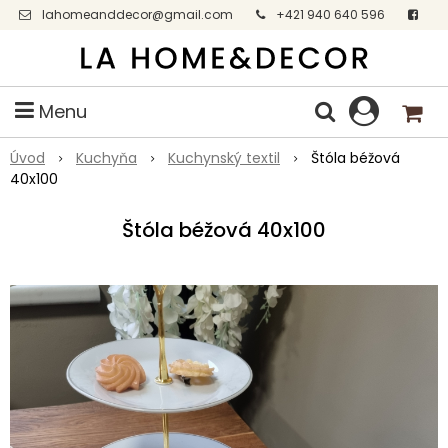
lahomeanddecor@gmail.com
+421 940 640 596
Facebook
Menu
Úvod
Kuchyňa
Kuchynský textil
Štóla béžová
40x100
Štóla béžová 40x100