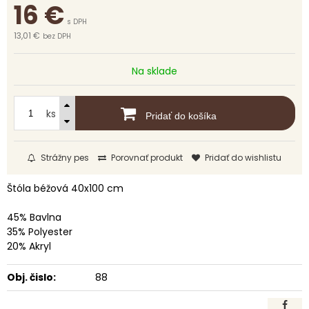
16
€
s DPH
13,01 €
bez DPH
Na sklade
ks
Pridať do košíka
Strážny pes
Porovnať produkt
Pridať do wishlistu
Štóla béžová 40x100 cm
45% Bavlna
35% Polyester
20% Akryl
Obj. čislo:
88