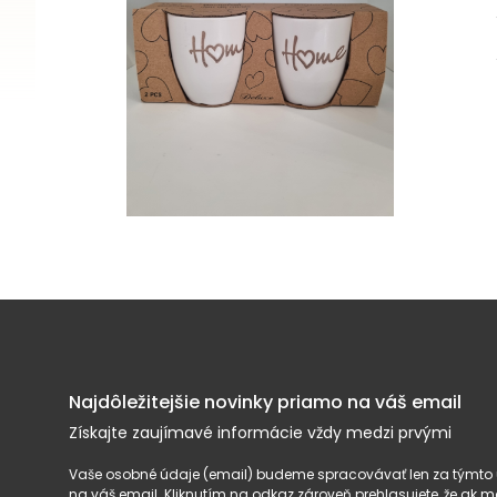
Najdôležitejšie novinky priamo na váš email
Získajte zaujímavé informácie vždy medzi prvými
Vaše osobné údaje (email) budeme spracovávať len za týmto ú
na váš email. Kliknutím na odkaz zároveň prehlasujete, že ak