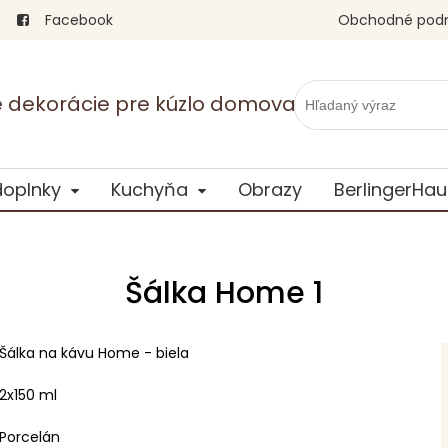
Facebook
Obchodné pod
vé dekorácie pre kúzlo domova
doplnky
Kuchyňa
Obrazy
BerlingerHau
Šálka Home 1
Šálka na kávu Home - biela
2x150 ml
Porcelán