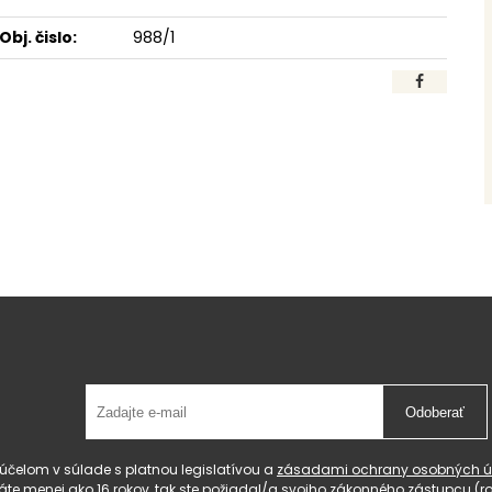
Obj. čislo:
988/1
Odoberať
čelom v súlade s platnou legislatívou a
zásadami ochrany osobných ú
 máte menej ako 16 rokov, tak ste požiadal/a svojho zákonného zástupcu 