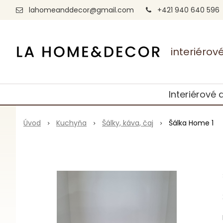
lahomeanddecor@gmail.com
+421 940 640 596
interiéro
Interiérové 
Úvod
Kuchyňa
Šálky, káva, čaj
Šálka Home 1