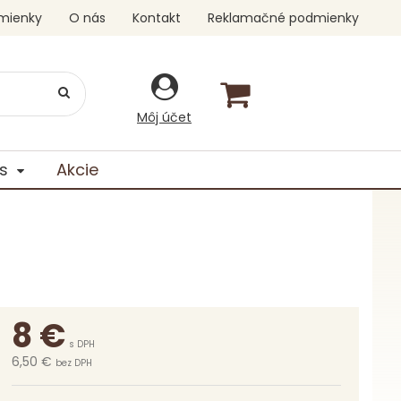
mienky
O nás
Kontakt
Reklamačné podmienky
Môj účet
s
Akcie
8
€
s DPH
6,50 €
bez DPH