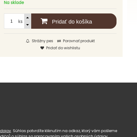
Na sklade
ks
Pridať do košíka
Strážny pes
Porovnať produkt
Pridať do wishlistu
dajov
. Súhlas potvrdíte kliknutím na odkaz, ktorý vám pošleme
(rodiča) o súhlas so spracovaním vašich osobných údajov.