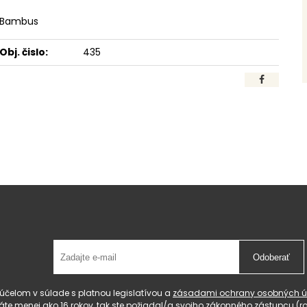
Bambus
Obj. čislo:
435
Odoberať
čelom v súlade s platnou legislatívou a
zásadami ochrany osobných ú
 máte menej ako 16 rokov, tak ste požiadal/a svojho zákonného zástupcu 