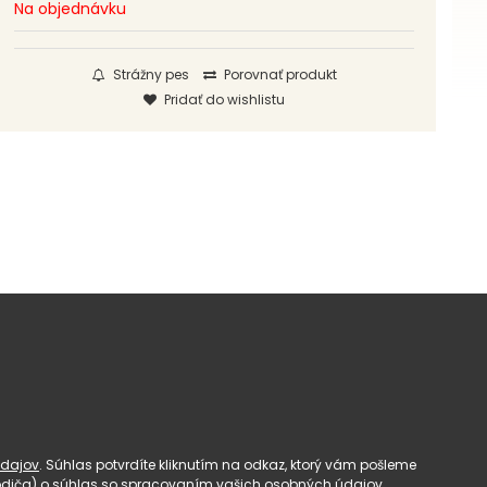
Na objednávku
Strážny pes
Porovnať produkt
Pridať do wishlistu
dajov
. Súhlas potvrdíte kliknutím na odkaz, ktorý vám pošleme
(rodiča) o súhlas so spracovaním vašich osobných údajov.