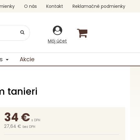
mienky
O nás
Kontakt
Reklamačné podmienky
Môj účet
s
Akcie
 tanieri
34
€
s DPH
27,64 €
bez DPH