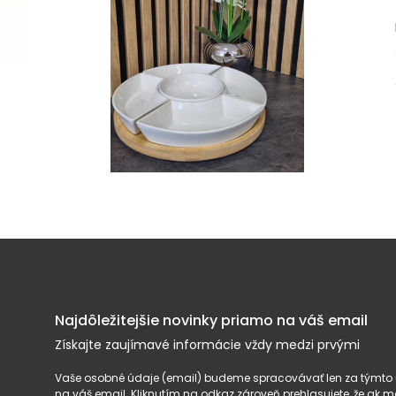
Najdôležitejšie novinky priamo na váš email
Získajte zaujímavé informácie vždy medzi prvými
Vaše osobné údaje (email) budeme spracovávať len za týmto ú
na váš email. Kliknutím na odkaz zároveň prehlasujete, že ak