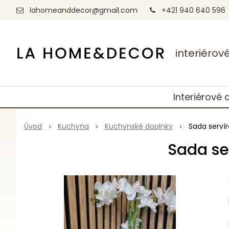
lahomeanddecor@gmail.com
+421 940 640 596
interiéro
Interiérové 
Úvod
Kuchyňa
Kuchynské doplnky
Sada serví
Sada se