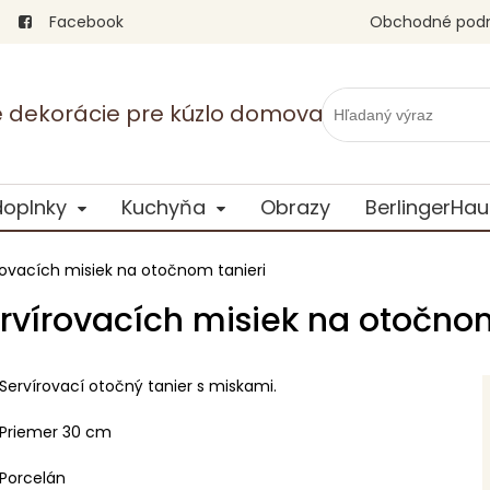
Facebook
Obchodné pod
vé dekorácie pre kúzlo domova
doplnky
Kuchyňa
Obrazy
BerlingerHau
rovacích misiek na otočnom tanieri
rvírovacích misiek na otočnom
Servírovací otočný tanier s miskami.
Priemer 30 cm
Porcelán