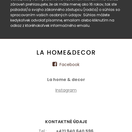
zároveň prehlasujete, že ak máte menej ako 16 rokov, tak ste
požiadal/a svojho zákonného zástupcu (rodiča) o súhlas so
spracovaním vašich osobných údajov. Súhlas môžete
kedykoľvek odvolať písomne, emailom alebo kliknutím na
odkaz z ktoréhokoľvek informačného emailu.
Facebook
La home & decor
Instagram
KONTAKTNÉ ÚDAJE
Tel.:
+421 940 640 596