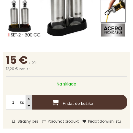
15
€
s DPH
12,20 €
bez DPH
Na sklade
ks
Pridať do košíka
Strážny pes
Porovnať produkt
Pridať do wishlistu