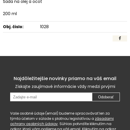
Sada na olej a ocot
200 ml
Obj. čislo:
1028
Najdôležitejšie novinky priamo na váš email
Získajte zaujímavé informácie vždy medzi prvými
Odoberať
Vaše osobné údaje (email) budeme spracovávať len za
týmto účelom v súlade s platnou legislatívou a
zásadami
ochrany osobných údajov
. Súhlas potvrdíte kliknutím na
odkaz, ktorý vám pošleme na váš email. Kliknutím na odkaz