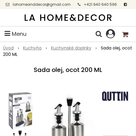
lahomeanddecor@gmail.com
+421 940 640 596
Facebook
Menu
Úvod
Kuchyňa
Kuchynské doplnky
Sada olej, ocot
200 ML
Sada olej, ocot 200 ML