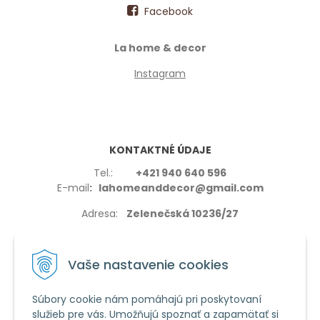
Facebook
La home & decor
Instagram
KONTAKTNÉ ÚDAJE
Tel.:
+421 940 640 596
E-mail
: lahomeanddecor@gmail.com
Adresa:
Zelenečská 10236/27
91702,Trnava
Vaše nastavenie cookies
Súbory cookie nám pomáhajú pri poskytovaní
služieb pre vás. Umožňujú spoznať a zapamätať si
VŠETKO O NÁKUPE