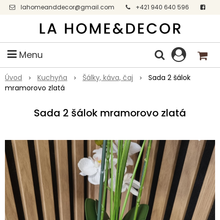
lahomeanddecor@gmail.com
+421 940 640 596
Facebook
Menu
Úvod
Kuchyňa
Šálky, káva, čaj
Sada 2 šálok
mramorovo zlatá
Sada 2 šálok mramorovo zlatá