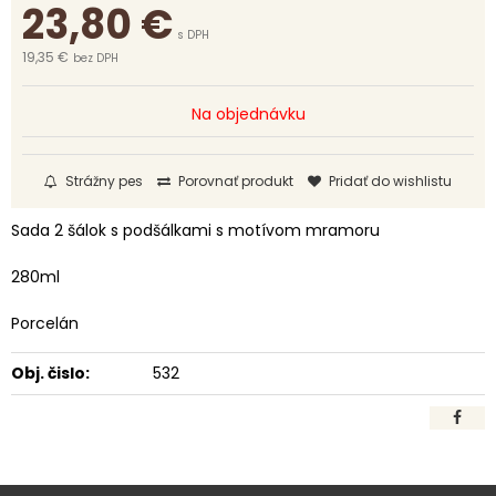
23,80
€
s DPH
19,35 €
bez DPH
Na objednávku
Strážny pes
Porovnať produkt
Pridať do wishlistu
Sada 2 šálok s podšálkami s motívom mramoru
280ml
Porcelán
Obj. čislo:
532