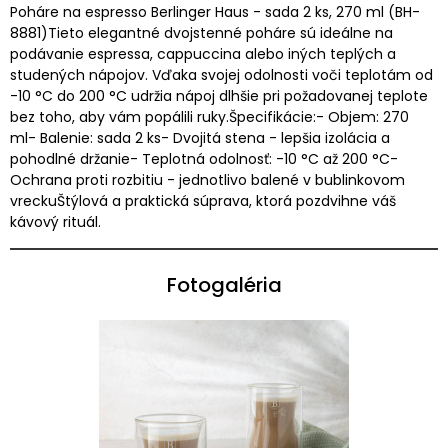
Poháre na espresso Berlinger Haus - sada 2 ks, 270 ml (BH-
8881)Tieto elegantné dvojstenné poháre sú ideálne na
podávanie espressa, cappuccina alebo iných teplých a
studených nápojov. Vďaka svojej odolnosti voči teplotám od
-10 °C do 200 °C udržia nápoj dlhšie pri požadovanej teplote
bez toho, aby vám popálili ruky.Špecifikácie:- Objem: 270
ml- Balenie: sada 2 ks- Dvojitá stena - lepšia izolácia a
pohodlné držanie- Teplotná odolnosť: -10 °C až 200 °C-
Ochrana proti rozbitiu - jednotlivo balené v bublinkovom
vreckuŠtýlová a praktická súprava, ktorá pozdvihne váš
kávový rituál.
Fotogaléria