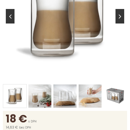
18
€
s DPH
14,63 €
bez DPH