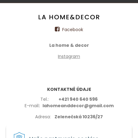
Facebook
La home & decor
Instagram
KONTAKTNÉ ÚDAJE
Tel.:
+421 940 640 596
E-mail
: lahomeanddecor@gmail.com
Adresa:
Zelenečská 10236/27
91702,Trnava